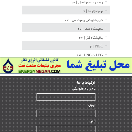
رویه و دستورالعمل
| ۱۰
نرم افزارها
| ۶
کلیپ‌های فنی و مهندسی
| ۷۷
پالایشگاه نفت
| ۱۷
پالایشگاه گاز
| ۴۶
| ۶
NGL
| ۱۳
LNG & LPG
خط لوله
| ۳۶
مخازن ذخیره
| ۱۵
ارﺗﺒﺎط ﺑﺎ ما
پتروشیمی
| ۱۴
ﻧﺎم و ﻧﺎم ﺧﺎﻧﻮادﮔﻰ
بازرسی و QC
| ۱۵
| ۳۹
HSE
ایمیل
ساخت و نصب
| ۱۲
راه اندازی
| ۹
تلفن
سازندگان و تامین کنندگان
| ۱۰