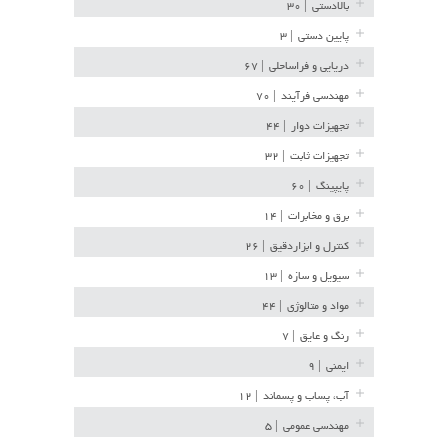
بالادستی
| ۳۰
پایین دستی
| ۳
دریایی و فراساحلی
| ۶۷
مهندسی فرآیند
| ۷۰
تجهیزات دوار
| ۴۴
تجهیزات ثابت
| ۳۲
پایپینگ
| ۶۰
برق و مخابرات
| ۱۴
کنترل و ابزاردقیق
| ۲۶
سیویل و سازه
| ۱۳
مواد و متالوژی
| ۴۴
رنگ و عایق
| ۷
ایمنی
| ۹
آب، پساب و پسماند
| ۱۲
مهندسی عمومی
| ۵