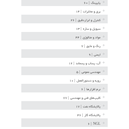
پایپینگ
| ۶۰
برق و مخابرات
| ۱۴
کنترل و ابزاردقیق
| ۲۶
سیویل و سازه
| ۱۳
مواد و متالوژی
| ۴۴
رنگ و عایق
| ۷
ایمنی
| ۹
آب، پساب و پسماند
| ۱۲
مهندسی عمومی
| ۵
رویه و دستورالعمل
| ۱۰
نرم افزارها
| ۶
کلیپ‌های فنی و مهندسی
| ۷۷
پالایشگاه نفت
| ۱۷
پالایشگاه گاز
| ۴۶
| ۶
NGL