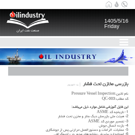
1405/5/16
Friday
صنعت نفت ایران
بازرسی مخازن تحت فشار
۱۵ شهریور
نام لاتین:Pressure Vessel Inspection
کد مطلب:QC-003
این فایل آموزشی شامل موارد ذیل می‌باشد:
1- تاریخچه کد ASME
2- هیئت ملی بازرسان دیگ بخار و مخزن تحت فشار
3- تفسیر موردی کد ASME
4- بازده اتصال جوش
5- عملیات، الزامات و دستورالعمل حرارتی پس از جوشکاری
6- استاندارد پذیرش نشانه های مدور در رادیوگرافی