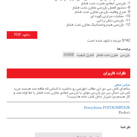
7- بازرسی ابعادی مخزت نحت فشار
8- دستورالعمل بازرسی مخازن تحت فشار
9- شرح وظایف بازرس مخازن تحت فشار
10- عملیات حرارتی کوره ای
11- بازرسی تنش زدایی
12- بازرسی هیدرواستاتیک مخازن تحت فشار
دانلود PDF
3742 مرتبه دانلود شده است.
برچسب‌ها
بازرسی
مخزن تحت فشار
کنترل کیفیت
ASME
نظرات کاربران
عباس صغیر
سلام.ای کاش سی دی این مطالب اموزشی رو داشتید تا کسانی که علاقه مند هستند خرید
کنن.من دنبال سی دی بازرسی جوش یا بازرسی ابعادی مخازن تحت فشار یا خط لوله نفت و
گاز هستم.چرا شیراز داخل کتاب خانه ها نیست؟
Fereydoun FOTOUHIPOUR
Perfect
نظر شما