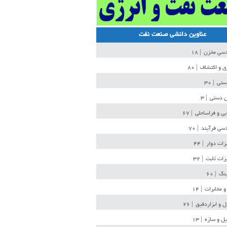
عناوین دانشی صنعت نفت
دسی مخزن
| ۱۸
ی و اکتشاف
| ۸۰
دستی
| ۳۰
ن دستی
| ۳
یی و فراساحلی
| ۶۷
سی فرآیند
| ۷۰
زات دوار
| ۴۴
زات ثابت
| ۳۲
ینگ
| ۶۰
و مخابرات
| ۱۴
ل و ابزاردقیق
| ۲۶
ل و سازه
| ۱۳