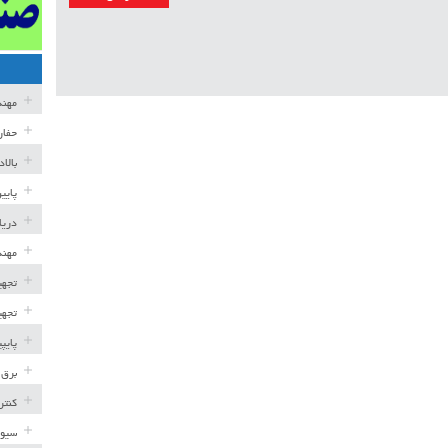
مهن
حفار
بالا
پایی
دریا
مهند
تجهی
تجهی
پایپ
برق 
کنتر
سیوی