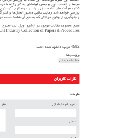
احداث اين خطوط مي‌باشد. اين مقاله به بررسي مراحل ا
مرتبط و انتخاب نوع و جنس لوله‌هاي به كار رفته با ت
گذار، فرآيندهاي آماده سازي لوله و جوشكاري آنها، نو
بررسي خواهد شد. رعايت دقيق دستورالعمل‌ها و اشراف 
و جلوگيري از وقوع حوادثي كه به طبع آن شاهد نشت مواد
منبع: مجموعه مقالات موجود در آرشیو اویل اینداستری
Oil Industry Collection of Papers & Procedures
4592 مرتبه دانلود شده است.
برچسب‌ها
خط لوله دریایی
نظرات کاربران
نظر شما
نام و نام خانوادگی
نظر
ایمیل