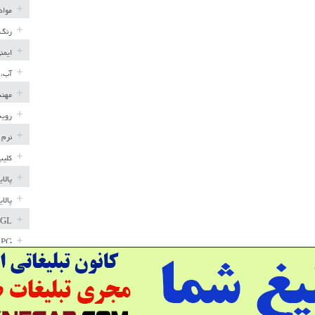
مواد
رنگ 
ایمن
آب، 
مهند
رویه
نرم 
کلیپ
پالا
پالا
GL
LPG
خط ل
مخاز
پترو