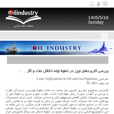
1405/5/18
Sunday
صنعت نفت ایران
بررسي كاربردهاي ليزر در خطوط لوله انتقال نفت و گاز
۷ آذر
نام لاتین:Laser Apllications in Oil and Gas Pipelines
کد مطلب:PL-007
گسترش صنايع و نياز روز افزون نياز صنعت به ساخت خطوط لوله و در نتيجه آن نطارت
و بررسي بر آنها را بيش از پيش مهم كرده است. نظارت دقق و سريع بر خطوط يكي از
مهمترين ملزومات تقليل كاهش هزينههاي مالي و انساني ميباشد. ليزر داراي خصوصيات
ويژهاي است كه ميتواند باعث صرفه جويي در زمان و هزينه شود و به همين دليل
است كه در صنايع مختلف به طور گسترده مورد استفاده قرار ميگيرد. در اين مقاله به
بررسي كاربردهاي ليزر در خطوط انتقال نفت و گاز خواهيم پرداخت. اميد ميرود معرفي
اين تكنولوژيها كمكي براي حل مشكلات موجود در خطوط انتقال نفت و گاز كشورمان قرار