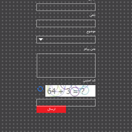
ساخت و نصب
| ۱۲
راه اندازی
| ۹
تلفن
سازندگان و تامین کنندگان
| ۱۰
تامین مالی و سرمایه گذاری
| ۳۲
موضوع
ماشین آلات
| ۱۲
مدیریت پروژه
| ۹۱
متن پیام
مدیریت دانش
| ۹
مدیریت سازمانی و عمومی
| ۲
تأمین کالا
| ۱۳
کد امنیتی
| ۲۰
EPC
پیمانکاران بین المللی
| ۸
اطلاعات انرژی کشورها
| ۱۴
پروژه های خارجی
| ۱۵
نقشه های نفت و گاز خارجی
| ۱۰
شرکت های نفتی
| ۱۴