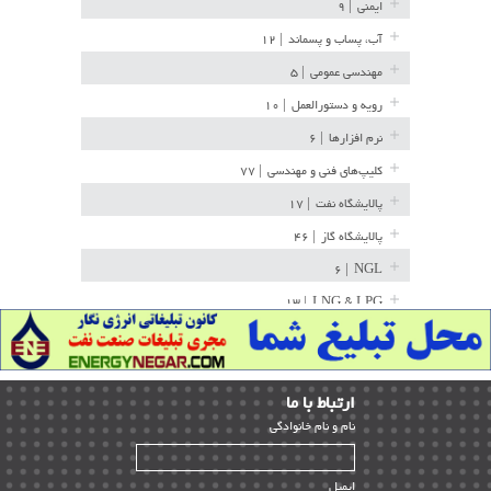
ایمنی
| ۹
آب، پساب و پسماند
| ۱۲
مهندسی عمومی
| ۵
رویه و دستورالعمل
| ۱۰
نرم افزارها
| ۶
کلیپ‌های فنی و مهندسی
| ۷۷
پالایشگاه نفت
| ۱۷
پالایشگاه گاز
| ۴۶
| ۶
NGL
| ۱۳
LNG & LPG
خط لوله
| ۳۶
مخازن ذخیره
| ۱۵
ارﺗﺒﺎط ﺑﺎ ما
پتروشیمی
| ۱۴
ﻧﺎم و ﻧﺎم ﺧﺎﻧﻮادﮔﻰ
بازرسی و QC
| ۱۵
| ۳۹
HSE
ایمیل