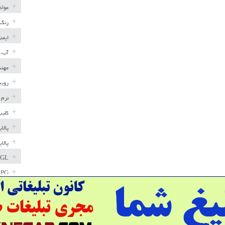
مواد
رنگ 
ایمن
آب، 
مهند
رویه
نرم 
کلیپ
پالا
پالا
GL
LPG
خط ل
مخاز
پترو