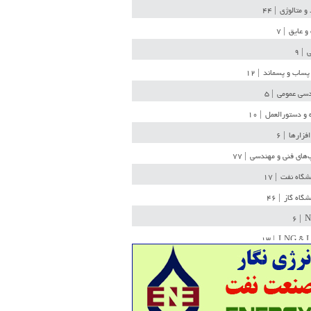
 و متالوژی
| ۴۴
و عایق
| ۷
ی
| ۹
پساب و پسماند
| ۱۲
سی عمومی
| ۵
 و دستورالعمل
| ۱۰
افزارها
| ۶
‌های فنی و مهندسی
| ۷۷
یشگاه نفت
| ۱۷
یشگاه گاز
| ۴۶
| ۶
N
| ۱۳
LNG & 
وله
| ۳۶
ن ذخیره
| ۱۵
شیمی
| ۱۴