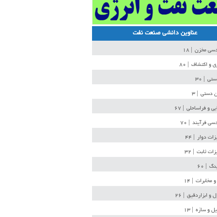
عناوین دانشی صنعت نفت
دسی مخزن
| ۱۸
ی و اکتشاف
| ۸۰
دستی
| ۳۰
ن دستی
| ۳
یی و فراساحلی
| ۶۷
سی فرآیند
| ۷۰
زات دوار
| ۴۴
زات ثابت
| ۳۲
ینگ
| ۶۰
و مخابرات
| ۱۴
ل و ابزاردقیق
| ۲۶
ل و سازه
| ۱۳