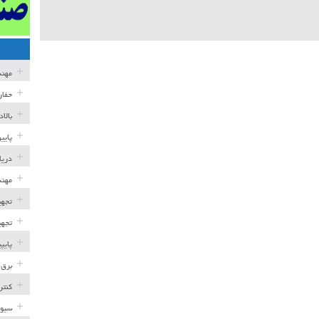
مهن
حفار
بالا
پایی
دریا
مهند
تجهی
تجهی
پایپ
برق 
کنتر
سیوی