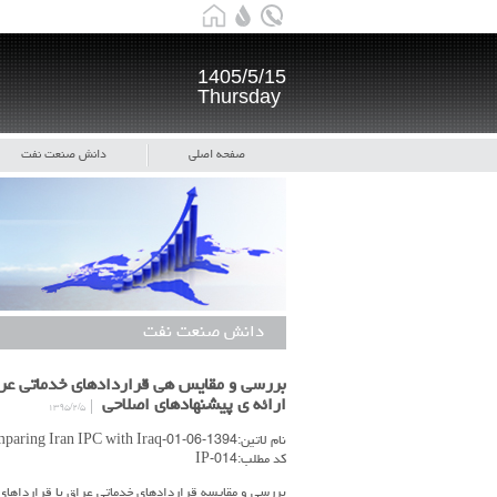
1405/5/15
Thursday
صفحه اصلی
دانش صنعت نفت
دانش صنعت نفت
ارائه ی پیشنهادهای اصلاحی
۱۳۹۵/۲/۵
نام لاتین:1394-06-01-Comparing Iran IPC with Iraq
کد مطلب:IP-014
بررسی و مقایسه قراردادهای خدماتی عراق با قرارداهای جدید توسعه میادین