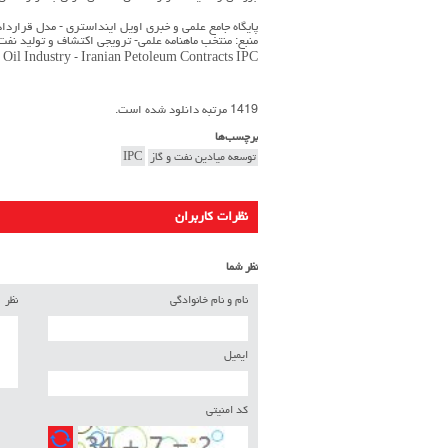
پایگاه جامع علمی و خبری اویل اینداستری - مدل قراردادی 
منبع: منتخب ماهنامه علمی- ترویجی اکتشاف و تولید نفت 
 Oil Industry - Iranian Petoleum Contracts IPC
1419 مرتبه دانلود شده است.
برچسب‌ها
توسعه میادین نفت و گاز
IPC
نظرات کاربران
نظر شما
نام و نام خانوادگی
نظر
ایمیل
کد امنیتی