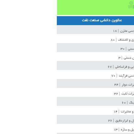
عناوین دانشی صنعت نفت
دسی مخزن
| ۱۸
ی و اکتشاف
| ۸۰
دستی
| ۳۰
ن دستی
| ۳
یی و فراساحلی
| ۶۷
سی فرآیند
| ۷۰
زات دوار
| ۴۴
زات ثابت
| ۳۲
ینگ
| ۶۰
و مخابرات
| ۱۴
ل و ابزاردقیق
| ۲۶
ل و سازه
| ۱۳