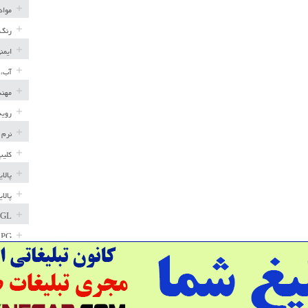
مواد
رنگ 
ایمن
آب، 
مهند
رویه
نرم 
کلیپ
پالا
پالا
GL
LPG
خط ل
مخاز
پترو