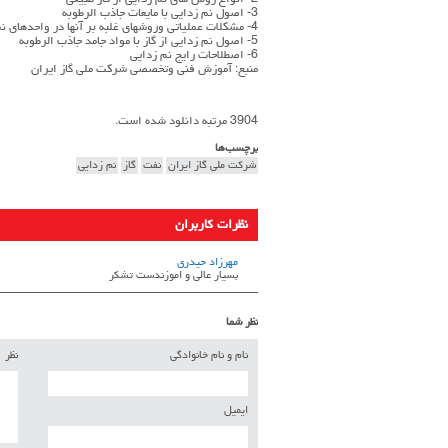
2- انواع روش هاي نم زدايي از گاز طبيعي
3- اصول نم زدايي با مايعات جاذب الرطوبه
4- مشكلات عملياتي وروشهاي غلبه بر آنها در واحدهاي نم زدايي با گلايكول
5- اصول نم زدايي از گاز با مواد جامد جاذب الرطوبه
6- اصطلاحات رايج نم زدايي
منبع: آموزش فني وتخصصي شركت ملي گاز ايران
3904 مرتبه دانلود شده است.
برچسب‌ها
شركت ملي گاز ايران
نفت
گاز
نم زدایی
نظرات کاربران
مهرزاد حیدری
بسیار عالی و اموزندست تشکر
نظر شما
نام و نام خانوادگی
نظر
ایمیل