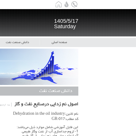
1405/5/17
Saturday
صفحه اصلی
دانش صنعت نفت
دانش صنعت نفت
اصول نم زدايي درصنايع نفت و گاز
۱۵ اردیبهشت
نام لاتین:Dehydration in the oil industry
کد مطلب:GR-017
این فایل آموزشی شامل موارد ذیل می‌باشد:
1- لزوم جداسازي آب از نفت وگاز طبيعي