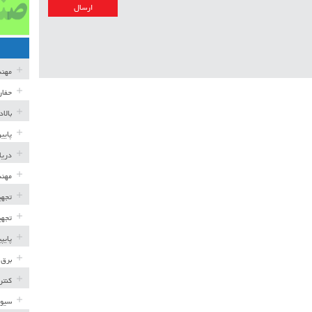
مهن
حفار
بالا
پایی
دریا
مهند
تجهی
تجهی
پایپ
برق 
کنتر
سیوی