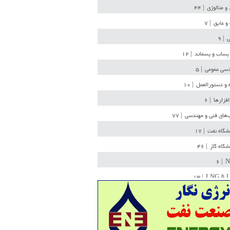
 و متالوژی
| ۴۴
و عایق
| ۷
ی
| ۹
پساب و پسماند
| ۱۲
سی عمومی
| ۵
 و دستورالعمل
| ۱۰
افزارها
| ۶
‌های فنی و مهندسی
| ۷۷
یشگاه نفت
| ۱۷
یشگاه گاز
| ۴۶
| ۶
N
| ۱۳
LNG & 
وله
| ۳۶
ن ذخیره
| ۱۵
شیمی
| ۱۴