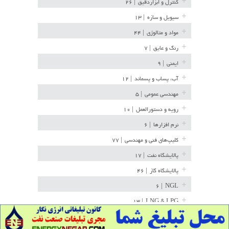
کنترل و ابزاردقیق
| ۲۶
سیویل و سازه
| ۱۳
مواد و متالوژی
| ۴۴
رنگ و عایق
| ۷
ایمنی
| ۹
آب، پساب و پسماند
| ۱۲
مهندسی عمومی
| ۵
رویه و دستورالعمل
| ۱۰
نرم افزارها
| ۶
کلیپ‌های فنی و مهندسی
| ۷۷
پالایشگاه نفت
| ۱۷
پالایشگاه گاز
| ۴۶
| ۶
NGL
| ۱۳
LNG & LPG
خط لوله
| ۳۶