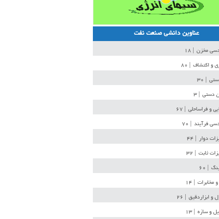
عناوین دانشی صنعت نفت
دسی مخزن
| ۱۸
ی و اکتشاف
| ۸۰
دستی
| ۳۰
ن دستی
| ۳
یی و فراساحلی
| ۶۷
سی فرآیند
| ۷۰
زات دوار
| ۴۴
زات ثابت
| ۳۲
ینگ
| ۶۰
و مخابرات
| ۱۴
ل و ابزاردقیق
| ۲۶
ل و سازه
| ۱۳