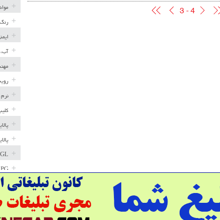
مواد
3 - 4
رنگ 
ایمن
آب، 
مهند
رویه
نرم 
کلیپ
پالا
پالا
GL
LPG
خط ل
مخاز
پترو