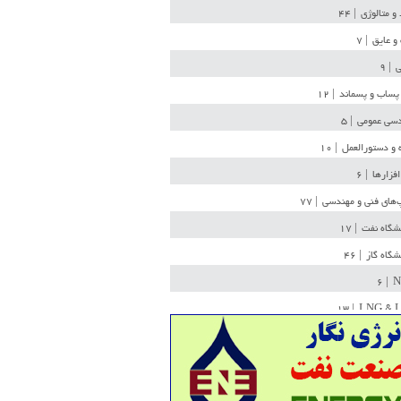
 و متالوژی
| ۴۴
و عایق
| ۷
ی
| ۹
پساب و پسماند
| ۱۲
سی عمومی
| ۵
 و دستورالعمل
| ۱۰
افزارها
| ۶
‌های فنی و مهندسی
| ۷۷
یشگاه نفت
| ۱۷
یشگاه گاز
| ۴۶
| ۶
N
| ۱۳
LNG & 
وله
| ۳۶
ن ذخیره
| ۱۵
شیمی
| ۱۴