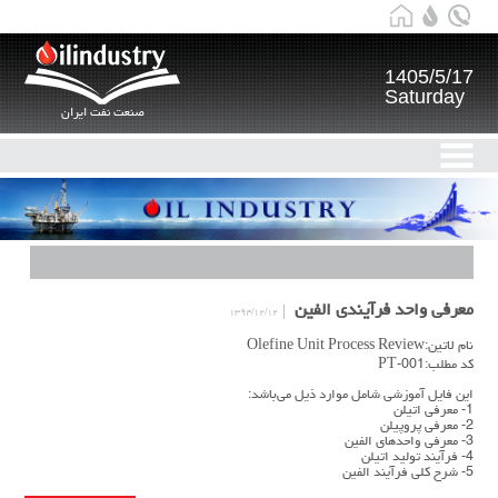
1405/5/17
Saturday
صنعت نفت ایران
معرفی واحد فرآیندی الفین
۱۳۹۴/۱۲/۱۲
نام لاتین:Olefine Unit Process Review
کد مطلب:PT-001
این فایل آموزشی شامل موارد ذیل می‌باشد:
1- معرفی اتیلن
2- معرفی پروپیلن
3- معرفی واحدهای الفین
4- فرآیند تولید اتیلن
5- شرح کلی فرآیند الفین