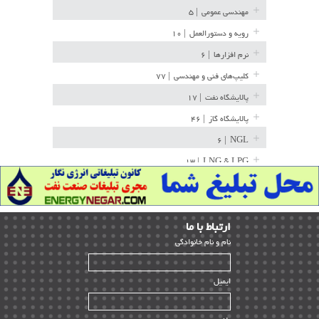
مهندسی عمومی
| ۵
رویه و دستورالعمل
| ۱۰
نرم افزارها
| ۶
کلیپ‌های فنی و مهندسی
| ۷۷
پالایشگاه نفت
| ۱۷
پالایشگاه گاز
| ۴۶
| ۶
NGL
| ۱۳
LNG & LPG
خط لوله
| ۳۶
مخازن ذخیره
| ۱۵
ارﺗﺒﺎط ﺑﺎ ما
پتروشیمی
| ۱۴
ﻧﺎم و ﻧﺎم ﺧﺎﻧﻮادﮔﻰ
بازرسی و QC
| ۱۵
| ۳۹
HSE
ایمیل
ساخت و نصب
| ۱۲
راه اندازی
| ۹