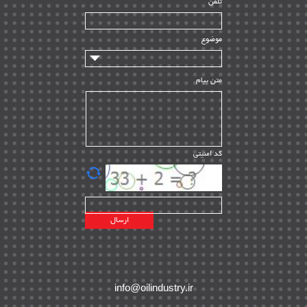
تلفن
سازندگان و تامین کنندگان
| ۱۰
تامین مالی و سرمایه گذاری
| ۳۲
موضوع
ماشین آلات
| ۱۲
مدیریت پروژه
| ۹۱
متن پیام
مدیریت دانش
| ۹
مدیریت سازمانی و عمومی
| ۲
تأمین کالا
| ۱۳
کد امنیتی
| ۲۰
EPC
پیمانکاران بین المللی
| ۸
اطلاعات انرژی کشورها
| ۱۴
پروژه های خارجی
| ۱۵
نقشه های نفت و گاز خارجی
| ۱۰
شرکت های نفتی
| ۱۴
پلانت های فعال
| ۴۰
info@oilindustry.ir
طرح ها و پروژه ها
| ۳۵