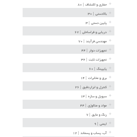
حفاری و اکتشاف
| ۸۰
بالادستی
| ۳۰
پایین دستی
| ۳
دریایی و فراساحلی
| ۶۷
مهندسی فرآیند
| ۷۰
تجهیزات دوار
| ۴۴
تجهیزات ثابت
| ۳۲
پایپینگ
| ۶۰
برق و مخابرات
| ۱۴
کنترل و ابزاردقیق
| ۲۶
سیویل و سازه
| ۱۳
مواد و متالوژی
| ۴۴
رنگ و عایق
| ۷
ایمنی
| ۹
آب، پساب و پسماند
| ۱۲