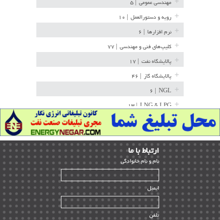
مهندسی عمومی
| ۵
رویه و دستورالعمل
| ۱۰
نرم افزارها
| ۶
کلیپ‌های فنی و مهندسی
| ۷۷
پالایشگاه نفت
| ۱۷
پالایشگاه گاز
| ۴۶
| ۶
NGL
| ۱۳
LNG & LPG
خط لوله
| ۳۶
مخازن ذخیره
| ۱۵
ارﺗﺒﺎط ﺑﺎ ما
پتروشیمی
| ۱۴
ﻧﺎم و ﻧﺎم ﺧﺎﻧﻮادﮔﻰ
بازرسی و QC
| ۱۵
| ۳۹
HSE
ایمیل
ساخت و نصب
| ۱۲
راه اندازی
| ۹
تلفن