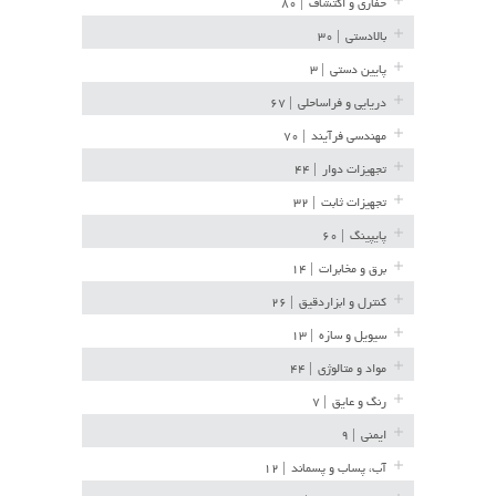
حفاری و اکتشاف
| ۸۰
بالادستی
| ۳۰
پایین دستی
| ۳
دریایی و فراساحلی
| ۶۷
مهندسی فرآیند
| ۷۰
تجهیزات دوار
| ۴۴
تجهیزات ثابت
| ۳۲
پایپینگ
| ۶۰
برق و مخابرات
| ۱۴
کنترل و ابزاردقیق
| ۲۶
سیویل و سازه
| ۱۳
مواد و متالوژی
| ۴۴
رنگ و عایق
| ۷
ایمنی
| ۹
آب، پساب و پسماند
| ۱۲