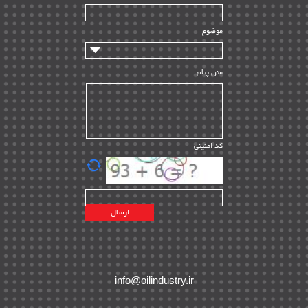
سازندگان و تامین کنندگان
| ۱۰
تامین مالی و سرمایه گذاری
| ۳۲
موضوع
ماشین آلات
| ۱۲
مدیریت پروژه
| ۹۱
متن پیام
مدیریت دانش
| ۹
مدیریت سازمانی و عمومی
| ۲
تأمین کالا
| ۱۳
کد امنیتی
| ۲۰
EPC
پیمانکاران بین المللی
| ۸
اطلاعات انرژی کشورها
| ۱۴
پروژه های خارجی
| ۱۵
نقشه های نفت و گاز خارجی
| ۱۰
شرکت های نفتی
| ۱۴
پلانت های فعال
| ۴۰
info@oilindustry.ir
طرح ها و پروژه ها
| ۳۵