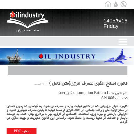
1405/5/16
Friday
صنعت نفت ایران
قانون اصلاح الگوي مصرف انرژي(متن كامل )
۲۲ شهریور
نام لاتین:Energy Consumption Pattern Law
کد مطلب:AN-006
كاربرد انواع انرژيهايي كه در كشور توليد، وارد و مصرف مي شود، به گونه اي كه بدون كاستن
از سطح توليد ملي و رفاه اجتماعي، از اتلاف انرژي از نقطه توليد تا پايان مصرف جلوگيري نمايد و
افزايش بازدهي و بهره وري، استفاده اقتصادي از انرژي، بهر ه برداري بهتر، كمك به توسعه
پايدار و حفاظت از محيط زيست را باعث شود، براساس اين قانون مديريت و بهينه سازي مي
گردد.
دانلود PDF