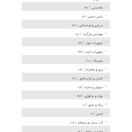
بالادستی
| ۳۰
پایین دستی
| ۳
دریایی و فراساحلی
| ۶۷
مهندسی فرآیند
| ۷۰
تجهیزات دوار
| ۴۴
تجهیزات ثابت
| ۳۲
پایپینگ
| ۶۰
برق و مخابرات
| ۱۴
کنترل و ابزاردقیق
| ۲۶
سیویل و سازه
| ۱۳
مواد و متالوژی
| ۴۴
رنگ و عایق
| ۷
ایمنی
| ۹
آب، پساب و پسماند
| ۱۲
مهندسی عمومی
| ۵