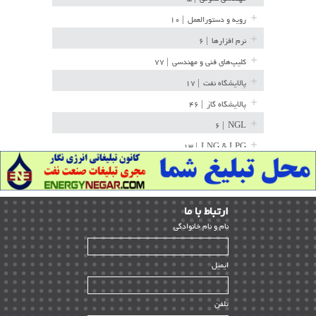
رویه و دستورالعمل
| ۱۰
نرم افزارها
| ۶
کلیپ‌های فنی و مهندسی
| ۷۷
پالایشگاه نفت
| ۱۷
پالایشگاه گاز
| ۴۶
| ۶
NGL
| ۱۳
LNG & LPG
خط لوله
| ۳۶
مخازن ذخیره
| ۱۵
ارﺗﺒﺎط ﺑﺎ ما
پتروشیمی
| ۱۴
ﻧﺎم و ﻧﺎم ﺧﺎﻧﻮادﮔﻰ
بازرسی و QC
| ۱۵
| ۳۹
HSE
ایمیل
ساخت و نصب
| ۱۲
راه اندازی
| ۹
تلفن