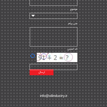
سازندگان و تامین کنندگان
| ۱۰
تامین مالی و سرمایه گذاری
| ۳۲
موضوع
ماشین آلات
| ۱۲
مدیریت پروژه
| ۹۱
متن پیام
مدیریت دانش
| ۹
مدیریت سازمانی و عمومی
| ۲
تأمین کالا
| ۱۳
کد امنیتی
| ۲۰
EPC
پیمانکاران بین المللی
| ۸
اطلاعات انرژی کشورها
| ۱۴
پروژه های خارجی
| ۱۵
نقشه های نفت و گاز خارجی
| ۱۰
شرکت های نفتی
| ۱۴
پلانت های فعال
| ۴۰
info@oilindustry.ir
طرح ها و پروژه ها
| ۳۵