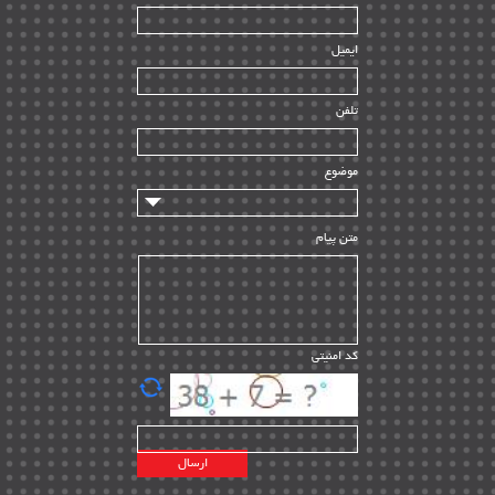
| ۳۹
HSE
ایمیل
ساخت و نصب
| ۱۲
راه اندازی
| ۹
تلفن
سازندگان و تامین کنندگان
| ۱۰
تامین مالی و سرمایه گذاری
| ۳۲
موضوع
ماشین آلات
| ۱۲
مدیریت پروژه
| ۹۱
متن پیام
مدیریت دانش
| ۹
مدیریت سازمانی و عمومی
| ۲
تأمین کالا
| ۱۳
کد امنیتی
| ۲۰
EPC
پیمانکاران بین المللی
| ۸
اطلاعات انرژی کشورها
| ۱۴
پروژه های خارجی
| ۱۵
نقشه های نفت و گاز خارجی
| ۱۰