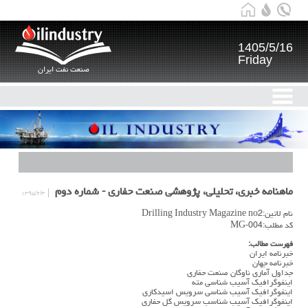
1405/5/16
Friday
صنعت نفت ایران
ماهنامه خبری، تحلیلی، پژوهشی صنعت حفاری - شماره دوم
۱۳۹۵/۲/۳
نام لاتین:Drilling Industry Magazine no2
کد مطلب:MG-004
فهرست مطالب:
خبرنامه ایران
خبرنامه جهان
جداول آمارى ناوگان صنعت حفارى
اینفوگرافیک آسیب شناسى مته
اینفوگرافیک آسیب شناسى سرویس اسیدکارى
اینفوگرافیک آسیب شناسب سرویس گل حفارى