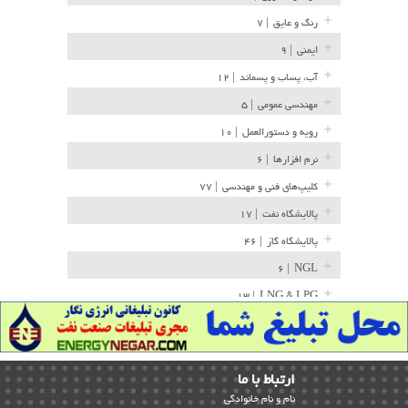
رنگ و عایق
| ۷
ایمنی
| ۹
آب، پساب و پسماند
| ۱۲
مهندسی عمومی
| ۵
رویه و دستورالعمل
| ۱۰
نرم افزارها
| ۶
کلیپ‌های فنی و مهندسی
| ۷۷
پالایشگاه نفت
| ۱۷
پالایشگاه گاز
| ۴۶
| ۶
NGL
| ۱۳
LNG & LPG
خط لوله
| ۳۶
مخازن ذخیره
| ۱۵
ارﺗﺒﺎط ﺑﺎ ما
پتروشیمی
| ۱۴
ﻧﺎم و ﻧﺎم ﺧﺎﻧﻮادﮔﻰ
بازرسی و QC
| ۱۵