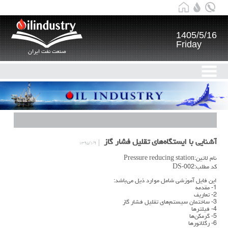
1405/5/16
Friday
صنعت نفت ایران
آشنایی با ایستگاه‌های تقلیل فشار گاز
۱۳۹۵/۱/۹
نام لاتین:Pressure reducing station
کد مطلب:DS-002
این فایل آموزشی شامل موارد ذیل می‌باشد:
1- مقدمه
2- تعاریف
3- ساختمان سیستم‌های تقلیل فشار گاز
4- فیلترها
5- گرمکن‌ها
6- رگلاتورها