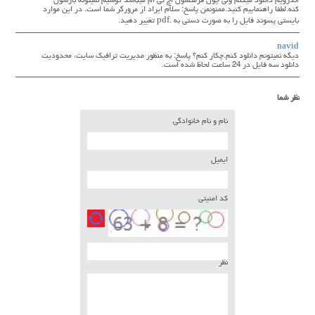
اندرویم دانلود میکنم ولی چون فرمتشون اچ تی ام میباشد گوشیم نمیتونه بازشون
کنه.لطفا راهنماییم کنید.ممنونمن پاسخ: سلام ایراد از مرورگر شما است. در این موارد
بایستی پسوند فایل را به صورت دستی به .pdf تغییر دهید.
navid
دیگه نمیتونم دانلود کنم.چکار کنم؟ پاسخ: به منظور مدیریت ترافیک سایت، محدودیت
دانلود سه فایل در 24 ساعت لحاظ شده است.
نظر شما
نام و نام خانوادگی
ایمیل
کد امنیتی
نظر