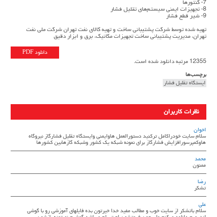
7- کنتورها
8- تجهیزات ایمنی سیستم‌های تقلیل فشار
9- شیر قطع فشار
تهیه شده توسط شرکت پشتیبانی ساخت و تهیه کالای نفت تهران شرکت ملی نفت
تهران، مدیریت پشتیبانی ساخت تجهیزات مکانیک، برق و ابزار دقیق
دانلود PDF
12355 مرتبه دانلود شده است.
برچسب‌ها
ایستگاه تقلیل فشار
نظرات کاربران
اخوان
سلام سایت خودراکامل ترکنید دستورالعمل هاوایمنی وایستگاه تقلیل فشارگاز نیروگاه
هاوکمپرسورافزایش فشارگاز برای نمونه شبکه یک کشور وشبکه گازهابین کشورها
محمد
ممنون
رضا
تشکر
علی
سلام باتشکر از سایت خوب و مطالب مفید خدا خیرتون بده فایلهای آموزشی رو با گوشی