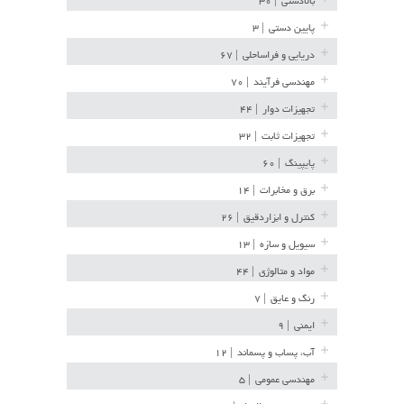
بالادستی
| ۳۰
پایین دستی
| ۳
دریایی و فراساحلی
| ۶۷
مهندسی فرآیند
| ۷۰
تجهیزات دوار
| ۴۴
تجهیزات ثابت
| ۳۲
پایپینگ
| ۶۰
برق و مخابرات
| ۱۴
کنترل و ابزاردقیق
| ۲۶
سیویل و سازه
| ۱۳
مواد و متالوژی
| ۴۴
رنگ و عایق
| ۷
ایمنی
| ۹
آب، پساب و پسماند
| ۱۲
مهندسی عمومی
| ۵