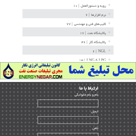
رویه و دستورالعمل
| ۱۰
نرم افزارها
| ۶
کلیپ‌های فنی و مهندسی
| ۷۷
پالایشگاه نفت
| ۱۷
پالایشگاه گاز
| ۴۶
| ۶
NGL
| ۱۳
LNG & LPG
خط لوله
| ۳۶
مخازن ذخیره
| ۱۵
ارﺗﺒﺎط ﺑﺎ ما
پتروشیمی
| ۱۴
ﻧﺎم و ﻧﺎم ﺧﺎﻧﻮادﮔﻰ
بازرسی و QC
| ۱۵
| ۳۹
HSE
ایمیل
ساخت و نصب
| ۱۲
راه اندازی
| ۹
تلفن
سازندگان و تامین کنندگان
| ۱۰