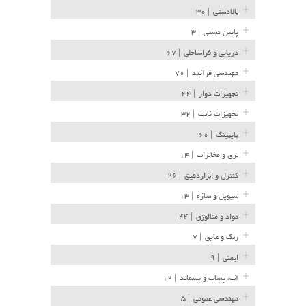
بالادستی
| ۳۰
پایین دستی
| ۳
دریایی و فراساحلی
| ۶۷
مهندسی فرآیند
| ۷۰
تجهیزات دوار
| ۴۴
تجهیزات ثابت
| ۳۲
پایپینگ
| ۶۰
برق و مخابرات
| ۱۴
کنترل و ابزاردقیق
| ۲۶
سیویل و سازه
| ۱۳
مواد و متالوژی
| ۴۴
رنگ و عایق
| ۷
ایمنی
| ۹
آب، پساب و پسماند
| ۱۲
مهندسی عمومی
| ۵