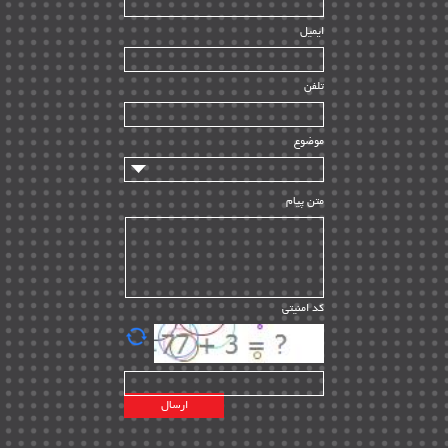
| ۳۹
HSE
ایمیل
ساخت و نصب
| ۱۲
راه اندازی
| ۹
تلفن
سازندگان و تامین کنندگان
| ۱۰
تامین مالی و سرمایه گذاری
| ۳۲
موضوع
ماشین آلات
| ۱۲
مدیریت پروژه
| ۹۱
متن پیام
مدیریت دانش
| ۹
مدیریت سازمانی و عمومی
| ۲
تأمین کالا
| ۱۳
کد امنیتی
| ۲۰
EPC
پیمانکاران بین المللی
| ۸
اطلاعات انرژی کشورها
| ۱۴
پروژه های خارجی
| ۱۵
نقشه های نفت و گاز خارجی
| ۱۰