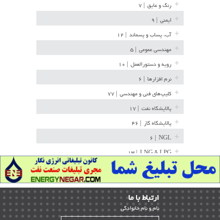
رنگ و عایق
| ۷
ایمنی
| ۹
آب، پساب و پسماند
| ۱۲
مهندسی عمومی
| ۵
رویه و دستورالعمل
| ۱۰
نرم افزارها
| ۶
کلیپ‌های فنی و مهندسی
| ۷۷
پالایشگاه نفت
| ۱۷
پالایشگاه گاز
| ۴۶
| ۶
NGL
| ۱۳
LNG & LPG
خط لوله
| ۳۶
مخازن ذخیره
| ۱۵
ارﺗﺒﺎط ﺑﺎ ما
پتروشیمی
| ۱۴
ﻧﺎم و ﻧﺎم ﺧﺎﻧﻮادﮔﻰ
بازرسی و QC
| ۱۵