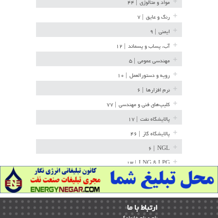
مواد و متالوژی
| ۴۴
رنگ و عایق
| ۷
ایمنی
| ۹
آب، پساب و پسماند
| ۱۲
مهندسی عمومی
| ۵
رویه و دستورالعمل
| ۱۰
نرم افزارها
| ۶
کلیپ‌های فنی و مهندسی
| ۷۷
پالایشگاه نفت
| ۱۷
پالایشگاه گاز
| ۴۶
| ۶
NGL
| ۱۳
LNG & LPG
خط لوله
| ۳۶
مخازن ذخیره
| ۱۵
ارﺗﺒﺎط ﺑﺎ ما
پتروشیمی
| ۱۴