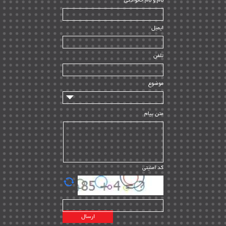
ﻧﺎم و ﻧﺎم ﺧﺎﻧﻮادﮔﻰ
بازرسی و QC
| ۱۵
| ۳۹
HSE
ایمیل
ساخت و نصب
| ۱۲
راه اندازی
| ۹
تلفن
سازندگان و تامین کنندگان
| ۱۰
تامین مالی و سرمایه گذاری
| ۳۲
موضوع
ماشین آلات
| ۱۲
مدیریت پروژه
| ۹۱
متن پیام
مدیریت دانش
| ۹
مدیریت سازمانی و عمومی
| ۲
تأمین کالا
| ۱۳
کد امنیتی
| ۲۰
EPC
پیمانکاران بین المللی
| ۸
اطلاعات انرژی کشورها
| ۱۴
پروژه های خارجی
| ۱۵