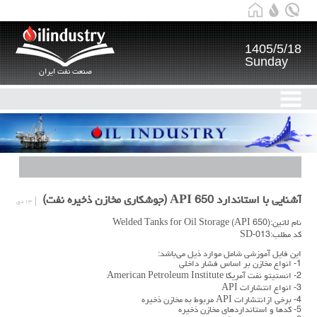
1405/5/18
Sunday
صنعت نفت ایران
آشنایی با استاندارد API 650 (جوشکاری مخازن ذخیره نفت)
۱۳ دی
نام لاتین:Welded Tanks for Oil Storage (API 650)
کد مطلب:SD-013
این فایل آموزشی شامل موارد ذیل می‌باشد:
1- انواع مخازن بر اساس فشار داخلی
2- انستيتو نفت آمريکا American Petroleum Institute
3- انواع انتشارات API
4- برخی ازانتشارات API مربوط به مخازن ذخيره
5- کدها و استانداردهای مخازن ذخيره