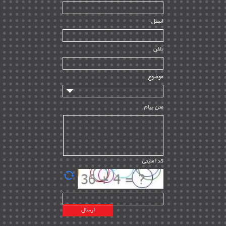
| ۳۹
HSE
ایمیل
ساخت و نصب
| ۱۲
راه اندازی
| ۹
تلفن
سازندگان و تامین کنندگان
| ۱۰
تامین مالی و سرمایه گذاری
| ۳۲
موضوع
ماشین آلات
| ۱۲
مدیریت پروژه
| ۹۱
متن پیام
مدیریت دانش
| ۹
مدیریت سازمانی و عمومی
| ۲
تأمین کالا
| ۱۳
کد امنیتی
| ۲۰
EPC
پیمانکاران بین المللی
| ۸
اطلاعات انرژی کشورها
| ۱۴
پروژه های خارجی
| ۱۵
نقشه های نفت و گاز خارجی
| ۱۰