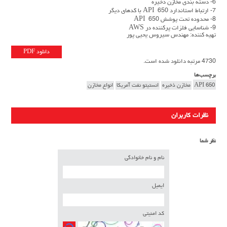
6- دسته بندی مخازن ذخيره
7- ارتباط استاندارد API 650 با کدهای دیگر
8- محدوده تحت پوشش API 650
9- شناسايي فلزات پركننده در AWS
تهیه کننده: مهندس سیروس یحیی پور
دانلود PDF
4730 مرتبه دانلود شده است.
برچسب‌ها
API 650
مخازن ذخيره
انستيتو نفت آمريکا
انواع مخازن
نظرات کاربران
نظر شما
نام و نام خانوادگی
ایمیل
کد امنیتی