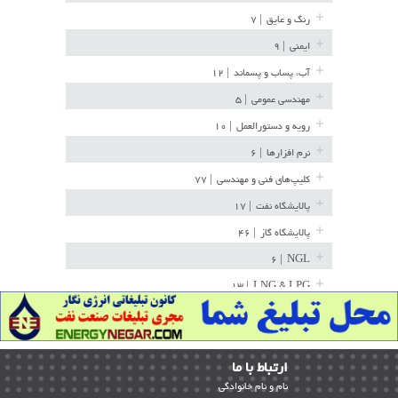
رنگ و عایق
| ۷
ایمنی
| ۹
آب، پساب و پسماند
| ۱۲
مهندسی عمومی
| ۵
رویه و دستورالعمل
| ۱۰
نرم افزارها
| ۶
کلیپ‌های فنی و مهندسی
| ۷۷
پالایشگاه نفت
| ۱۷
پالایشگاه گاز
| ۴۶
| ۶
NGL
| ۱۳
LNG & LPG
خط لوله
| ۳۶
مخازن ذخیره
| ۱۵
ارﺗﺒﺎط ﺑﺎ ما
پتروشیمی
| ۱۴
ﻧﺎم و ﻧﺎم ﺧﺎﻧﻮادﮔﻰ
بازرسی و QC
| ۱۵