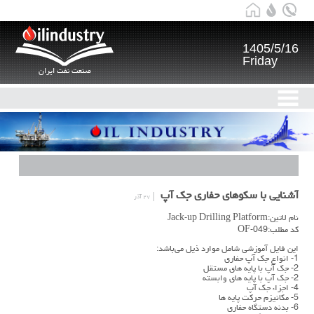
1405/5/16
Friday
صنعت نفت ایران
آشنایی با سکوهای حفاری جک آپ
۲۷ آذر
نام لاتین:Jack-up Drilling Platform
کد مطلب:OF-049
این فایل آموزشی شامل موارد ذیل می‌باشد:
1- انواع جک آپ حفاری
2- جک آپ با پايه هاي مستقل
2- جک آپ با پايه هاي وابسته
4- اجزاء جک آپ
5- مکانیزم حرکت پايه ها
6- بدنه دستگاه حفاری