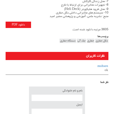
7- محل زندگي كاركنان
8- تجهيزات مخابراتي براي ارتباط با خارج
9- محل فرود هليكوپتر (Heli Deck)
10- سيستم هاي مخابراتي داخلی دكل حفاري
منبع: نشریه علمی، آموزشی و پژوهشی سفیر امید
دانلود PDF
3605 مرتبه دانلود شده است.
برچسب‌ها
دكل حفاري
حفاری
جک آپ
دستگاه حفاری
نظرات کاربران
mohsen
ok
نظر شما
نام و نام خانوادگی
ایمیل