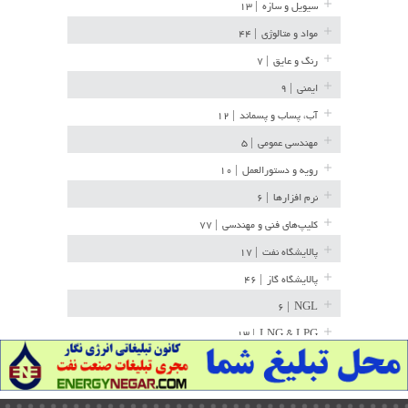
سیویل و سازه
| ۱۳
مواد و متالوژی
| ۴۴
رنگ و عایق
| ۷
ایمنی
| ۹
آب، پساب و پسماند
| ۱۲
مهندسی عمومی
| ۵
رویه و دستورالعمل
| ۱۰
نرم افزارها
| ۶
کلیپ‌های فنی و مهندسی
| ۷۷
پالایشگاه نفت
| ۱۷
پالایشگاه گاز
| ۴۶
| ۶
NGL
| ۱۳
LNG & LPG
خط لوله
| ۳۶
مخازن ذخیره
| ۱۵