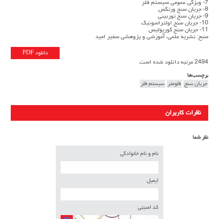
7- ویژگی عمومی سیستم فلر
8- جریان سنج ورتکس
9- جریان سنج توربینی
10- جریان سنج اولتراسونیک
11- جریان سنج کوریولیس
منبع: نشریه علمی، آموزشی و پژوهشی سفیر امید
دانلود PDF
2494 مرتبه دانلود شده است.
برچسب‌ها
جریان سنج
فلومتر
سیستم فلر
نظرات کاربران
نظر شما
نام و نام خانوادگی
ایمیل
کد امنیتی