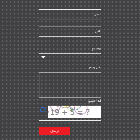
| ۳۹
HSE
ایمیل
ساخت و نصب
| ۱۲
راه اندازی
| ۹
تلفن
سازندگان و تامین کنندگان
| ۱۰
تامین مالی و سرمایه گذاری
| ۳۲
موضوع
ماشین آلات
| ۱۲
مدیریت پروژه
| ۹۱
متن پیام
مدیریت دانش
| ۹
مدیریت سازمانی و عمومی
| ۲
تأمین کالا
| ۱۳
کد امنیتی
| ۲۰
EPC
پیمانکاران بین المللی
| ۸
اطلاعات انرژی کشورها
| ۱۴
پروژه های خارجی
| ۱۵
نقشه های نفت و گاز خارجی
| ۱۰