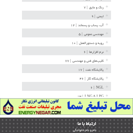
رنگ و عایق
| ۷
ایمنی
| ۹
آب، پساب و پسماند
| ۱۲
مهندسی عمومی
| ۵
رویه و دستورالعمل
| ۱۰
نرم افزارها
| ۶
کلیپ‌های فنی و مهندسی
| ۷۷
پالایشگاه نفت
| ۱۷
پالایشگاه گاز
| ۴۶
| ۶
NGL
| ۱۳
LNG & LPG
خط لوله
| ۳۶
مخازن ذخیره
| ۱۵
ارﺗﺒﺎط ﺑﺎ ما
پتروشیمی
| ۱۴
ﻧﺎم و ﻧﺎم ﺧﺎﻧﻮادﮔﻰ
بازرسی و QC
| ۱۵