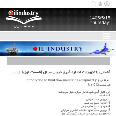
1405/5/15
Thursday
صنعت نفت ایران
آشنایی با تجهیزات اندازه گیری جریان سیال (قسمت اول)
۱۹ آذر
نام لاتین:Introduction to fluid flow measuring equipment (1)
کد مطلب:CS-013
این فایل آموزشی شامل موارد ذیل می‌باشد:
1- مقدمه
2- جریان سنج حجمی
3- جریان سنج سرعتي
4- جریان سنج های جرمي
5- جریان سنج های اختلاف فشار یا برنولی
6- فلومتر مناسب در اندازه گیری گاز فلر