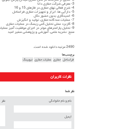
2- نمایی از سازندها در محل حفاری میدان پارس جنوبی
3- معرفی شرکت حفاری دانا
4- شرح فعالی تهای حفاری در فازهای 15 و 16
5- دارایی ها، ابزار و تجهیزات حفاری فراساحل
6- اسیدکاری بدون حضور دکل
7- عملیات سه گانه حفاری، تولید و انگیزش
8- کاربرد عملی تحلیل کمی ریسک در عملیات حفاری
9- تحلیل پارامترهای موثر در اجرای موفقیت آمیز عملیات مشبک کاری با دستگاه کویل تیوبینگ
منبع: نشریه علمی، آموزشی و پژوهشی سفیر امید
2490 مرتبه دانلود شده است.
برچسب‌ها
فراساحل
حفاری
عملیات حفاری
تیوبینگ
نظرات کاربران
نظر شما
نام و نام خانوادگی
نظر
ایمیل