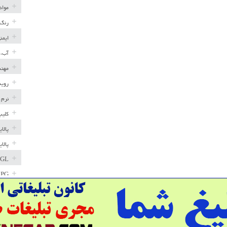
مواد
رنگ 
ایمن
آب، 
مهند
رویه
نرم 
کلیپ
پالا
پالا
GL
LPG
خط ل
مخاز
پترو