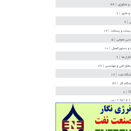
 و متالوژی
| ۴۴
و عایق
| ۷
ی
| ۹
پساب و پسماند
| ۱۲
سی عمومی
| ۵
 و دستورالعمل
| ۱۰
افزارها
| ۶
‌های فنی و مهندسی
| ۷۷
یشگاه نفت
| ۱۷
یشگاه گاز
| ۴۶
| ۶
N
| ۱۳
LNG & 
وله
| ۳۶
ن ذخیره
| ۱۵
شیمی
| ۱۴