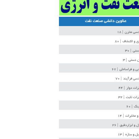
عناوین دانشی صنعت نفت
دسی مخزن
| ۱۸
ی و اکتشاف
| ۸۰
دستی
| ۳۰
ن دستی
| ۳
یی و فراساحلی
| ۶۷
سی فرآیند
| ۷۰
زات دوار
| ۴۴
زات ثابت
| ۳۲
ینگ
| ۶۰
و مخابرات
| ۱۴
ل و ابزاردقیق
| ۲۶
ل و سازه
| ۱۳