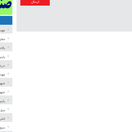
مهن
حفار
بالا
پایی
دریا
مهند
تجهی
تجهی
پایپ
برق 
کنتر
سیوی