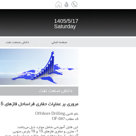
1405/5/17
Saturday
صفحه اصلی
دانش صنعت نفت
دانش صنعت نفت
مروری بر عملیات حفاری فراساحل فازهای 15 و 16 به گزارش شرکت حفاری دانا
نام لاتین:Offshore Drilling
کد مطلب:OF-047
این فایل آموزشی شامل موارد ذیل می‌باشد:
1- مخزن و حفاری فازهای 15 و 16 پارس جنوبی