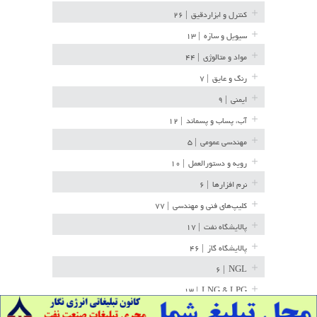
کنترل و ابزاردقیق
| ۲۶
سیویل و سازه
| ۱۳
مواد و متالوژی
| ۴۴
رنگ و عایق
| ۷
ایمنی
| ۹
آب، پساب و پسماند
| ۱۲
مهندسی عمومی
| ۵
رویه و دستورالعمل
| ۱۰
نرم افزارها
| ۶
کلیپ‌های فنی و مهندسی
| ۷۷
پالایشگاه نفت
| ۱۷
پالایشگاه گاز
| ۴۶
| ۶
NGL
| ۱۳
LNG & LPG
خط لوله
| ۳۶