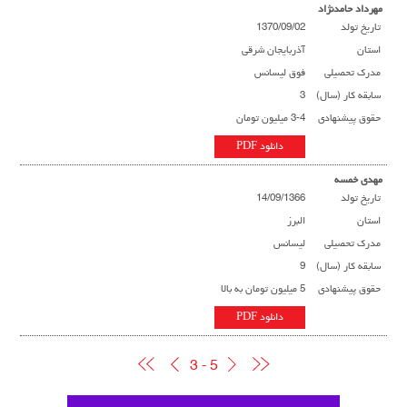
مهرداد حامدنژاد
تاریخ تولد
1370/09/02
استان
آذربایجان شرقی
مدرک تحصیلی
فوق لیسانس
سابقه کار (سال)
3
حقوق پیشنهادی
3-4 میلیون تومان
دانلود PDF
مهدی خمسه
تاریخ تولد
14/09/1366
استان
البرز
مدرک تحصیلی
لیسانس
سابقه کار (سال)
9
حقوق پیشنهادی
5 میلیون تومان به بالا
دانلود PDF
3 - 5