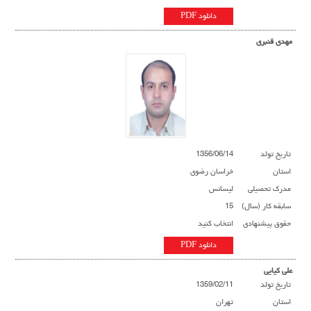
دانلود PDF
مهدی قنبری
تاریخ تولد
1356/06/14
استان
خراسان رضوی
مدرک تحصیلی
لیسانس
سابقه کار (سال)
15
حقوق پیشنهادی
انتخاب کنید
دانلود PDF
علی کیایی
تاریخ تولد
1359/02/11
استان
تهران