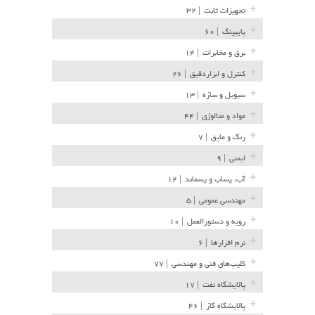
تجهیزات ثابت
| ۳۲
پایپینگ
| ۶۰
برق و مخابرات
| ۱۴
کنترل و ابزاردقیق
| ۲۶
سیویل و سازه
| ۱۳
مواد و متالوژی
| ۴۴
رنگ و عایق
| ۷
ایمنی
| ۹
آب، پساب و پسماند
| ۱۲
مهندسی عمومی
| ۵
رویه و دستورالعمل
| ۱۰
نرم افزارها
| ۶
کلیپ‌های فنی و مهندسی
| ۷۷
پالایشگاه نفت
| ۱۷
پالایشگاه گاز
| ۴۶