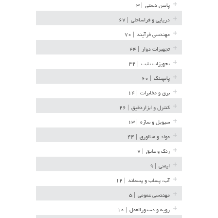
پایین دستی
| ۳
دریایی و فراساحلی
| ۶۷
مهندسی فرآیند
| ۷۰
تجهیزات دوار
| ۴۴
تجهیزات ثابت
| ۳۲
پایپینگ
| ۶۰
برق و مخابرات
| ۱۴
کنترل و ابزاردقیق
| ۲۶
سیویل و سازه
| ۱۳
مواد و متالوژی
| ۴۴
رنگ و عایق
| ۷
ایمنی
| ۹
آب، پساب و پسماند
| ۱۲
مهندسی عمومی
| ۵
رویه و دستورالعمل
| ۱۰