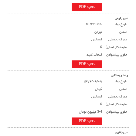
دانلود PDF
علی زارعی
تاریخ تولد
1372/10/25
استان
تهران
مدرک تحصیلی
لیسانس
سابقه کار (سال)
0
حقوق پیشنهادی
انتخاب کنید
دانلود PDF
رضا روستایی
تاریخ تولد
۱۳۷۴/۰۹/۰۹
استان
گیلان
مدرک تحصیلی
لیسانس
سابقه کار (سال)
0
حقوق پیشنهادی
3-4 میلیون تومان
دانلود PDF
علی باقری