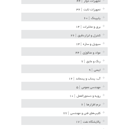
تجهیزات دوار
| ۴۴
تجهیزات ثابت
| ۳۲
پایپینگ
| ۶۰
برق و مخابرات
| ۱۴
کنترل و ابزاردقیق
| ۲۶
سیویل و سازه
| ۱۳
مواد و متالوژی
| ۴۴
رنگ و عایق
| ۷
ایمنی
| ۹
آب، پساب و پسماند
| ۱۲
مهندسی عمومی
| ۵
رویه و دستورالعمل
| ۱۰
نرم افزارها
| ۶
کلیپ‌های فنی و مهندسی
| ۷۷
پالایشگاه نفت
| ۱۷