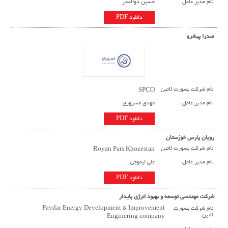
نام مدیر عامل
حسین ذوالقدر
دانلود PDF
صدرا پیشرو
نام شرکت بصورت لاتین
SPCO
نام مدیر عامل
مهدی مسروری
دانلود PDF
رويان پارس خوزستان
نام شرکت بصورت لاتین
Royan Pars Khozestan
نام مدیر عامل
علی ليموچی
دانلود PDF
شرکت مهندسی توسعه و بهبود انرژی پایدار
نام شرکت بصورت
Paydar Energy Development & Improvement
لاتین
Enginering company