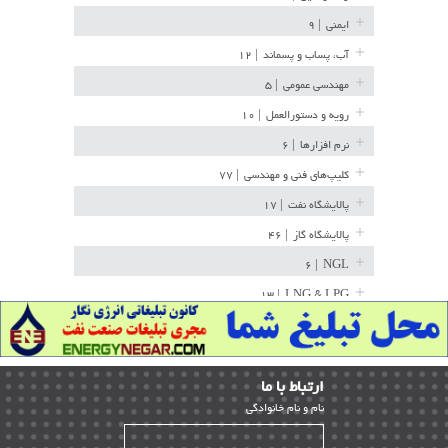
ایمنی
| ۹
آب، پساب و پسماند
| ۱۲
مهندسی عمومی
| ۵
رویه و دستورالعمل
| ۱۰
نرم افزارها
| ۶
کلیپ‌های فنی و مهندسی
| ۷۷
پالایشگاه نفت
| ۱۷
پالایشگاه گاز
| ۴۶
| ۶
NGL
| ۱۳
LNG & LPG
خط لوله
| ۳۶
مخازن ذخیره
| ۱۵
ارﺗﺒﺎط ﺑﺎ ما
پتروشیمی
| ۱۴
ﻧﺎم و ﻧﺎم ﺧﺎﻧﻮادﮔﻰ
بازرسی و QC
| ۱۵
| ۳۹
HSE