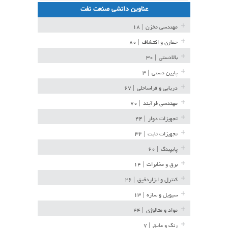
عناوین دانشی صنعت نفت
مهندسی مخزن
| ۱۸
حفاری و اکتشاف
| ۸۰
بالادستی
| ۳۰
پایین دستی
| ۳
دریایی و فراساحلی
| ۶۷
مهندسی فرآیند
| ۷۰
تجهیزات دوار
| ۴۴
تجهیزات ثابت
| ۳۲
پایپینگ
| ۶۰
برق و مخابرات
| ۱۴
کنترل و ابزاردقیق
| ۲۶
سیویل و سازه
| ۱۳
مواد و متالوژی
| ۴۴
رنگ و عایق
| ۷