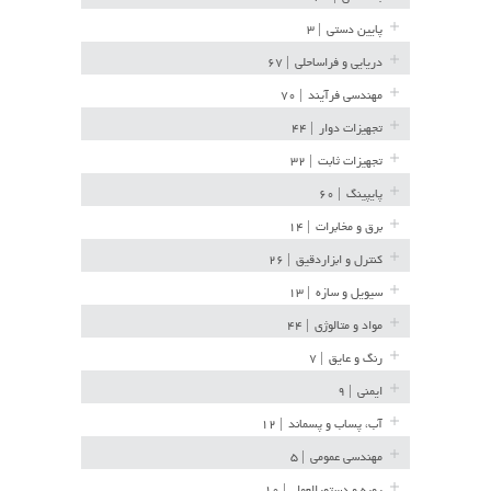
پایین دستی
| ۳
دریایی و فراساحلی
| ۶۷
مهندسی فرآیند
| ۷۰
تجهیزات دوار
| ۴۴
تجهیزات ثابت
| ۳۲
پایپینگ
| ۶۰
برق و مخابرات
| ۱۴
کنترل و ابزاردقیق
| ۲۶
سیویل و سازه
| ۱۳
مواد و متالوژی
| ۴۴
رنگ و عایق
| ۷
ایمنی
| ۹
آب، پساب و پسماند
| ۱۲
مهندسی عمومی
| ۵
رویه و دستورالعمل
| ۱۰