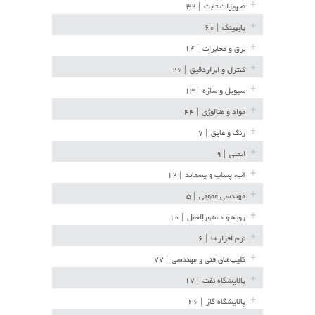
تجهیزات ثابت
| ۳۲
پایپینگ
| ۶۰
برق و مخابرات
| ۱۴
کنترل و ابزاردقیق
| ۲۶
سیویل و سازه
| ۱۳
مواد و متالوژی
| ۴۴
رنگ و عایق
| ۷
ایمنی
| ۹
آب، پساب و پسماند
| ۱۲
مهندسی عمومی
| ۵
رویه و دستورالعمل
| ۱۰
نرم افزارها
| ۶
کلیپ‌های فنی و مهندسی
| ۷۷
پالایشگاه نفت
| ۱۷
پالایشگاه گاز
| ۴۶