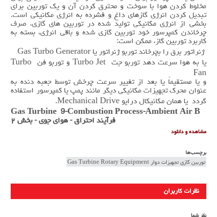
مخلوط کردن هوا با سوخت و محترق‌ کردن آن و یک توربین برای
تبدیل کردن انرژی گازهای داغ و فشرده به انرژی مکانیکی است.
بخشی از انرژی مکانیکی تولید شده در توربین های گازی، صرف
چرخاندن کمپرسور خود توربین گازی شده و باقی انرژی، بسته به
کاربرد توربین گاز، ممکن است:
ژنراتور برق را بچرخاند توربو ژنراتور یا Gas Turbo Generator
یا به هوا سرعت دهد توربو جت Turbo Jet و توربو فن Turbo
Fan
و یا مستقیماً یا بعد از تغییر سرعت چرخش توسط جعبه دنده به
عنوان محرک تجهیزات مکانیکی دیگر مانند پمپ یا کمپرسور استفاده
گردد یا همان مکانیکال درایو Mechanical Drive.
Gas Turbine 9-Combustion Process-Ambient Air B
فرآیند احتراق - هوای جوی - بخش ۲
مشاهده و دانلود
برچسب‌ها
توربین گازی تجهیزات دوار Gas Turbine Rotary Equipment
نظرات کاربران
نظر شما