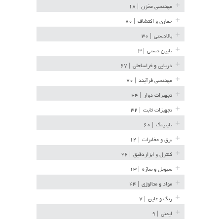
مهندسی مخزن
| ۱۸
حفاری و اکتشاف
| ۸۰
بالادستی
| ۳۰
پایین دستی
| ۳
دریایی و فراساحلی
| ۶۷
مهندسی فرآیند
| ۷۰
تجهیزات دوار
| ۴۴
تجهیزات ثابت
| ۳۲
پایپینگ
| ۶۰
برق و مخابرات
| ۱۴
کنترل و ابزاردقیق
| ۲۶
سیویل و سازه
| ۱۳
مواد و متالوژی
| ۴۴
رنگ و عایق
| ۷
ایمنی
| ۹