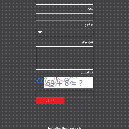
راه اندازی
| ۹
تلفن
سازندگان و تامین کنندگان
| ۱۰
تامین مالی و سرمایه گذاری
| ۳۲
موضوع
ماشین آلات
| ۱۲
مدیریت پروژه
| ۹۱
متن پیام
مدیریت دانش
| ۹
مدیریت سازمانی و عمومی
| ۲
تأمین کالا
| ۱۳
کد امنیتی
| ۲۰
EPC
پیمانکاران بین المللی
| ۸
اطلاعات انرژی کشورها
| ۱۴
پروژه های خارجی
| ۱۵
نقشه های نفت و گاز خارجی
| ۱۰
شرکت های نفتی
| ۱۴
پلانت های فعال
| ۴۰
info@oilindustry.ir