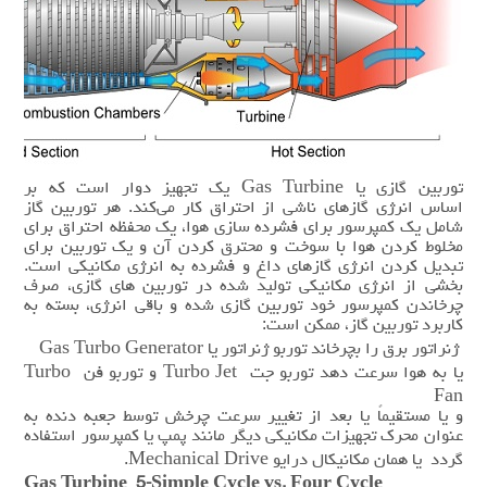
توربین گازی یا Gas Turbine یک تجهیز دوار است که بر
اساس انرژی گازهای ناشی از احتراق کار می‌کند. هر توربین گاز
شامل یک کمپرسور برای فشرده سازی هوا، یک محفظه احتراق برای
مخلوط کردن هوا با سوخت و محترق‌ کردن آن و یک توربین برای
تبدیل کردن انرژی گازهای داغ و فشرده به انرژی مکانیکی است.
بخشی از انرژی مکانیکی تولید شده در توربین های گازی، صرف
چرخاندن کمپرسور خود توربین گازی شده و باقی انرژی، بسته به
کاربرد توربین گاز، ممکن است:
ژنراتور برق را بچرخاند توربو ژنراتور یا Gas Turbo Generator
یا به هوا سرعت دهد توربو جت Turbo Jet و توربو فن Turbo
Fan
و یا مستقیماً یا بعد از تغییر سرعت چرخش توسط جعبه دنده به
عنوان محرک تجهیزات مکانیکی دیگر مانند پمپ یا کمپرسور استفاده
گردد یا همان مکانیکال درایو Mechanical Drive.
Gas Turbine 5-Simple Cycle vs. Four Cycle