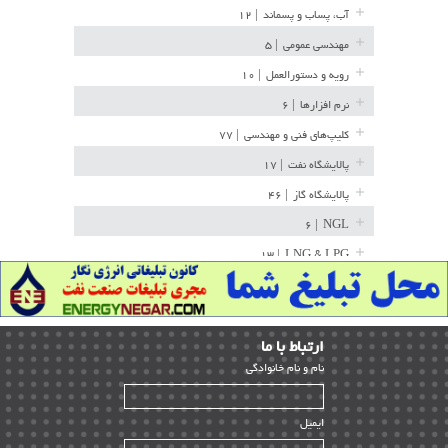
آب، پساب و پسماند
| ۱۲
مهندسی عمومی
| ۵
رویه و دستورالعمل
| ۱۰
نرم افزارها
| ۶
کلیپ‌های فنی و مهندسی
| ۷۷
پالایشگاه نفت
| ۱۷
پالایشگاه گاز
| ۴۶
| ۶
NGL
| ۱۳
LNG & LPG
خط لوله
| ۳۶
مخازن ذخیره
| ۱۵
ارﺗﺒﺎط ﺑﺎ ما
پتروشیمی
| ۱۴
ﻧﺎم و ﻧﺎم ﺧﺎﻧﻮادﮔﻰ
بازرسی و QC
| ۱۵
| ۳۹
HSE
ایمیل
ساخت و نصب
| ۱۲