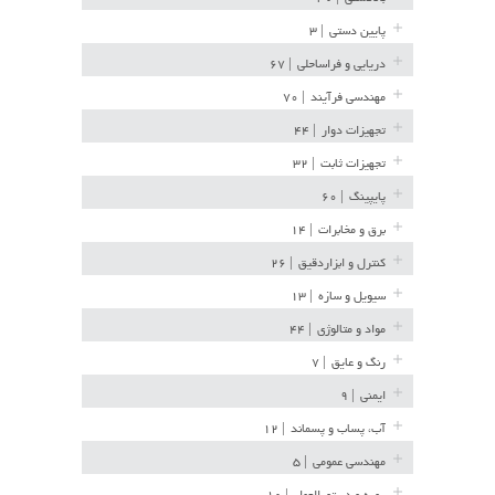
پایین دستی
| ۳
دریایی و فراساحلی
| ۶۷
مهندسی فرآیند
| ۷۰
تجهیزات دوار
| ۴۴
تجهیزات ثابت
| ۳۲
پایپینگ
| ۶۰
برق و مخابرات
| ۱۴
کنترل و ابزاردقیق
| ۲۶
سیویل و سازه
| ۱۳
مواد و متالوژی
| ۴۴
رنگ و عایق
| ۷
ایمنی
| ۹
آب، پساب و پسماند
| ۱۲
مهندسی عمومی
| ۵