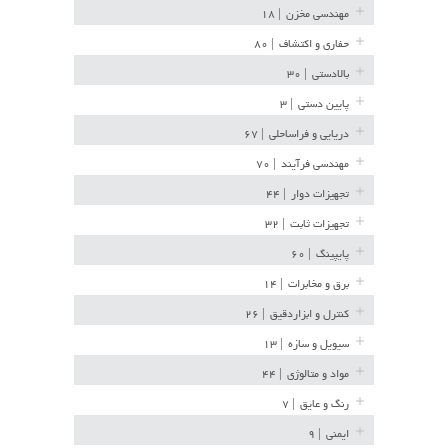
مهندسی مخزن
| ۱۸
حفاری و اکتشاف
| ۸۰
بالادستی
| ۳۰
پایین دستی
| ۳
دریایی و فراساحلی
| ۶۷
مهندسی فرآیند
| ۷۰
تجهیزات دوار
| ۴۴
تجهیزات ثابت
| ۳۲
پایپینگ
| ۶۰
برق و مخابرات
| ۱۴
کنترل و ابزاردقیق
| ۲۶
سیویل و سازه
| ۱۳
مواد و متالوژی
| ۴۴
رنگ و عایق
| ۷
ایمنی
| ۹