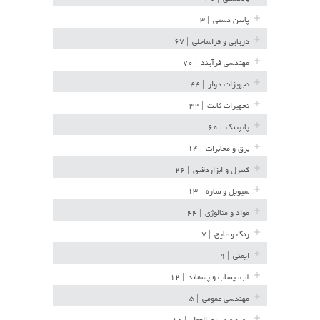
پایین دستی
| ۳
دریایی و فراساحلی
| ۶۷
مهندسی فرآیند
| ۷۰
تجهیزات دوار
| ۴۴
تجهیزات ثابت
| ۳۲
پایپینگ
| ۶۰
برق و مخابرات
| ۱۴
کنترل و ابزاردقیق
| ۲۶
سیویل و سازه
| ۱۳
مواد و متالوژی
| ۴۴
رنگ و عایق
| ۷
ایمنی
| ۹
آب، پساب و پسماند
| ۱۲
مهندسی عمومی
| ۵