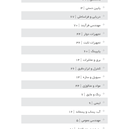
پایین دستی
| ۳
دریایی و فراساحلی
| ۶۷
مهندسی فرآیند
| ۷۰
تجهیزات دوار
| ۴۴
تجهیزات ثابت
| ۳۲
پایپینگ
| ۶۰
برق و مخابرات
| ۱۴
کنترل و ابزاردقیق
| ۲۶
سیویل و سازه
| ۱۳
مواد و متالوژی
| ۴۴
رنگ و عایق
| ۷
ایمنی
| ۹
آب، پساب و پسماند
| ۱۲
مهندسی عمومی
| ۵