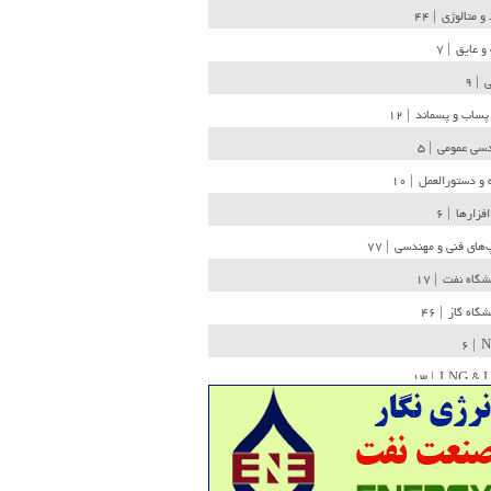
 و متالوژی
| ۴۴
و عایق
| ۷
ی
| ۹
پساب و پسماند
| ۱۲
سی عمومی
| ۵
 و دستورالعمل
| ۱۰
افزارها
| ۶
‌های فنی و مهندسی
| ۷۷
یشگاه نفت
| ۱۷
یشگاه گاز
| ۴۶
| ۶
N
| ۱۳
LNG & 
وله
| ۳۶
ن ذخیره
| ۱۵
شیمی
| ۱۴