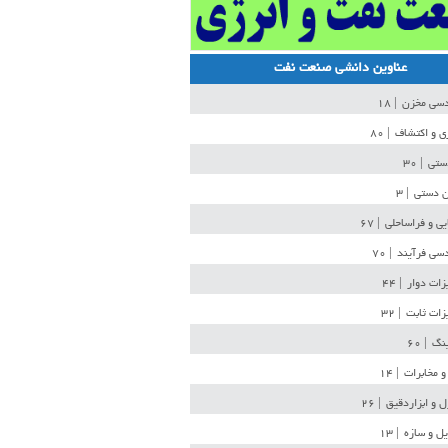
عناوین دانشی صنعت نفت
دسی مخزن
| ۱۸
ی و اکتشاف
| ۸۰
دستی
| ۳۰
ن دستی
| ۳
یی و فراساحلی
| ۶۷
سی فرآیند
| ۷۰
زات دوار
| ۴۴
زات ثابت
| ۳۲
ینگ
| ۶۰
و مخابرات
| ۱۴
ل و ابزاردقیق
| ۲۶
ل و سازه
| ۱۳