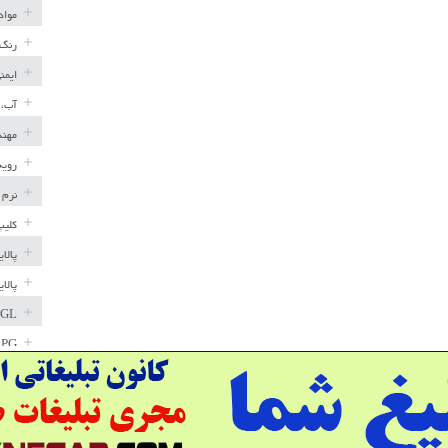
مواد
رنگ 
ایمن
آب، 
مهند
رویه
نرم 
کلیپ
پالا
پالا
GL
LPG
خط ل
مخاز
پترو