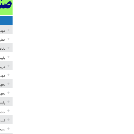
مهن
حفار
بالا
پایی
دریا
مهند
تجهی
تجهی
پایپ
برق 
کنتر
سیوی