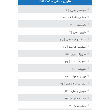
عناوین دانشی صنعت نفت
مهندسی مخزن
| ۱۸
حفاری و اکتشاف
| ۸۰
بالادستی
| ۳۰
پایین دستی
| ۳
دریایی و فراساحلی
| ۶۷
مهندسی فرآیند
| ۷۰
تجهیزات دوار
| ۴۴
تجهیزات ثابت
| ۳۲
پایپینگ
| ۶۰
برق و مخابرات
| ۱۴
کنترل و ابزاردقیق
| ۲۶
سیویل و سازه
| ۱۳
مواد و متالوژی
| ۴۴
رنگ و عایق
| ۷