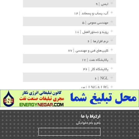
ایمنی
| ۹
آب، پساب و پسماند
| ۱۲
مهندسی عمومی
| ۵
رویه و دستورالعمل
| ۱۰
نرم افزارها
| ۶
کلیپ‌های فنی و مهندسی
| ۷۷
پالایشگاه نفت
| ۱۷
پالایشگاه گاز
| ۴۶
| ۶
NGL
| ۱۳
LNG & LPG
خط لوله
| ۳۶
مخازن ذخیره
| ۱۵
ارﺗﺒﺎط ﺑﺎ ما
پتروشیمی
| ۱۴
ﻧﺎم و ﻧﺎم ﺧﺎﻧﻮادﮔﻰ
بازرسی و QC
| ۱۵
| ۳۹
HSE