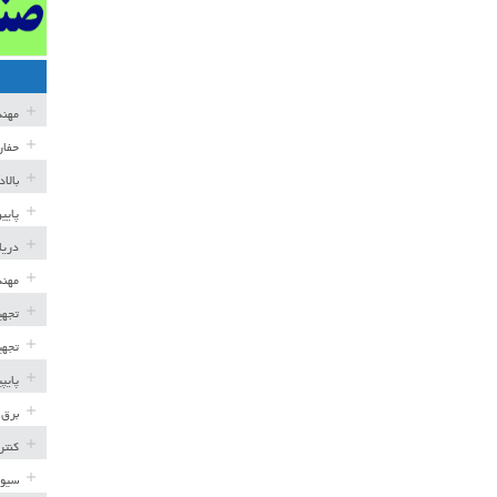
مهن
حفار
بالا
پایی
دریا
مهند
تجهی
تجهی
پایپ
برق 
کنتر
سیوی