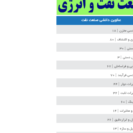
عناوین دانشی صنعت نفت
دسی مخزن
| ۱۸
ی و اکتشاف
| ۸۰
دستی
| ۳۰
ن دستی
| ۳
یی و فراساحلی
| ۶۷
سی فرآیند
| ۷۰
زات دوار
| ۴۴
زات ثابت
| ۳۲
ینگ
| ۶۰
و مخابرات
| ۱۴
ل و ابزاردقیق
| ۲۶
ل و سازه
| ۱۳