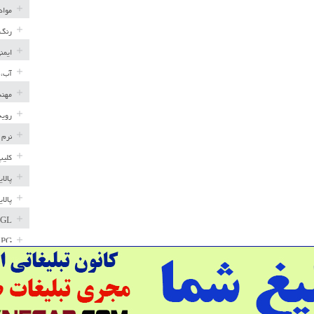
مواد
رنگ 
ایمن
آب، 
مهند
رویه
نرم 
کلیپ
پالا
پالا
GL
LPG
خط ل
مخاز
پترو