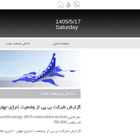
1405/5/17
Saturday
صفحه اصلی
دانش صنعت نفت
دانش صنعت نفت
گزارش شرکت بی پی از وضعیت انرژی جهان 
نام لاتین:bp-statistical-review-of-world-energy-2015-renewables-section
کد مطلب:N0-005
گزارش شرکت بی پی از وضعیت انرژی جهان - انرژی های