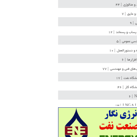
 و متالوژی
| ۴۴
و عایق
| ۷
ی
| ۹
پساب و پسماند
| ۱۲
سی عمومی
| ۵
 و دستورالعمل
| ۱۰
افزارها
| ۶
‌های فنی و مهندسی
| ۷۷
یشگاه نفت
| ۱۷
یشگاه گاز
| ۴۶
| ۶
N
| ۱۳
LNG & 
وله
| ۳۶
ن ذخیره
| ۱۵
شیمی
| ۱۴