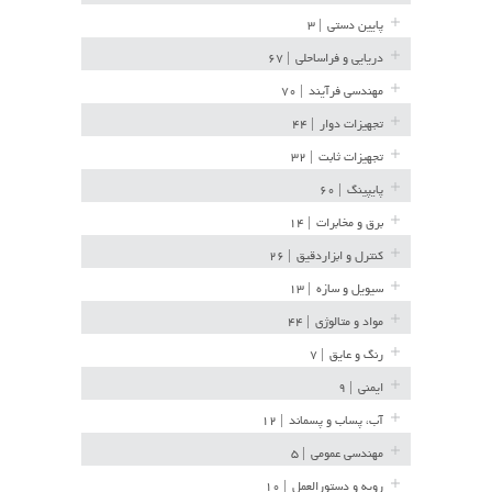
پایین دستی
| ۳
دریایی و فراساحلی
| ۶۷
مهندسی فرآیند
| ۷۰
تجهیزات دوار
| ۴۴
تجهیزات ثابت
| ۳۲
پایپینگ
| ۶۰
برق و مخابرات
| ۱۴
کنترل و ابزاردقیق
| ۲۶
سیویل و سازه
| ۱۳
مواد و متالوژی
| ۴۴
رنگ و عایق
| ۷
ایمنی
| ۹
آب، پساب و پسماند
| ۱۲
مهندسی عمومی
| ۵
رویه و دستورالعمل
| ۱۰