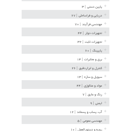
پایین دستی
| ۳
دریایی و فراساحلی
| ۶۷
مهندسی فرآیند
| ۷۰
تجهیزات دوار
| ۴۴
تجهیزات ثابت
| ۳۲
پایپینگ
| ۶۰
برق و مخابرات
| ۱۴
کنترل و ابزاردقیق
| ۲۶
سیویل و سازه
| ۱۳
مواد و متالوژی
| ۴۴
رنگ و عایق
| ۷
ایمنی
| ۹
آب، پساب و پسماند
| ۱۲
مهندسی عمومی
| ۵
رویه و دستورالعمل
| ۱۰