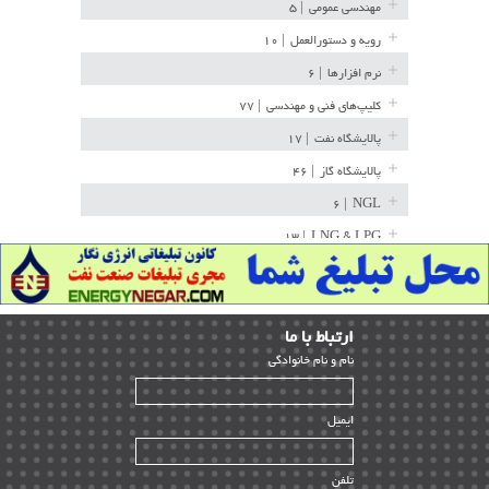
مهندسی عمومی
| ۵
رویه و دستورالعمل
| ۱۰
نرم افزارها
| ۶
کلیپ‌های فنی و مهندسی
| ۷۷
پالایشگاه نفت
| ۱۷
پالایشگاه گاز
| ۴۶
| ۶
NGL
| ۱۳
LNG & LPG
خط لوله
| ۳۶
مخازن ذخیره
| ۱۵
ارﺗﺒﺎط ﺑﺎ ما
پتروشیمی
| ۱۴
ﻧﺎم و ﻧﺎم ﺧﺎﻧﻮادﮔﻰ
بازرسی و QC
| ۱۵
| ۳۹
HSE
ایمیل
ساخت و نصب
| ۱۲
راه اندازی
| ۹
تلفن