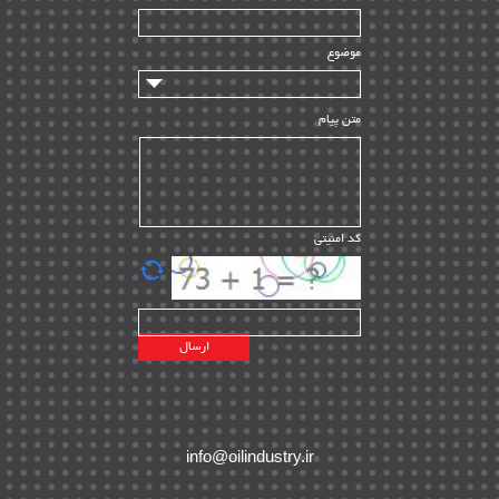
سازندگان و تامین کنندگان
| ۱۰
تامین مالی و سرمایه گذاری
| ۳۲
موضوع
ماشین آلات
| ۱۲
مدیریت پروژه
| ۹۱
متن پیام
مدیریت دانش
| ۹
مدیریت سازمانی و عمومی
| ۲
تأمین کالا
| ۱۳
کد امنیتی
| ۲۰
EPC
پیمانکاران بین المللی
| ۸
اطلاعات انرژی کشورها
| ۱۴
پروژه های خارجی
| ۱۵
نقشه های نفت و گاز خارجی
| ۱۰
شرکت های نفتی
| ۱۴
پلانت های فعال
| ۴۰
info@oilindustry.ir
طرح ها و پروژه ها
| ۳۵