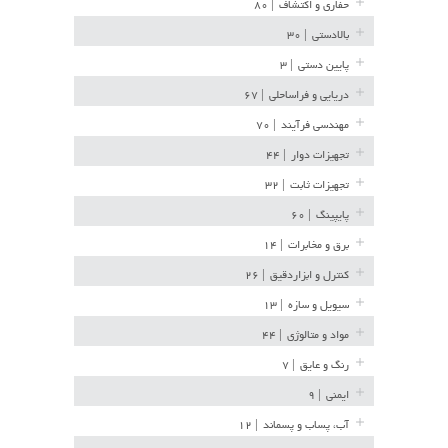
حفاری و اکتشاف
| ۸۰
بالادستی
| ۳۰
پایین دستی
| ۳
دریایی و فراساحلی
| ۶۷
مهندسی فرآیند
| ۷۰
تجهیزات دوار
| ۴۴
تجهیزات ثابت
| ۳۲
پایپینگ
| ۶۰
برق و مخابرات
| ۱۴
کنترل و ابزاردقیق
| ۲۶
سیویل و سازه
| ۱۳
مواد و متالوژی
| ۴۴
رنگ و عایق
| ۷
ایمنی
| ۹
آب، پساب و پسماند
| ۱۲