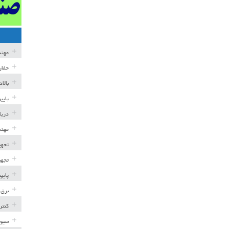
مهن
حفار
بالا
پایی
دریا
مهند
تجهی
تجهی
پایپ
برق 
کنتر
سیوی