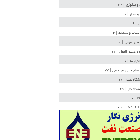
 و متالوژی
| ۴۴
و عایق
| ۷
ی
| ۹
پساب و پسماند
| ۱۲
سی عمومی
| ۵
 و دستورالعمل
| ۱۰
افزارها
| ۶
‌های فنی و مهندسی
| ۷۷
یشگاه نفت
| ۱۷
یشگاه گاز
| ۴۶
| ۶
N
| ۱۳
LNG & 
وله
| ۳۶
ن ذخیره
| ۱۵
شیمی
| ۱۴