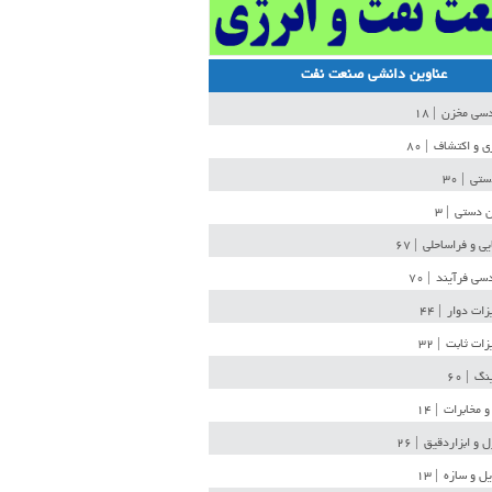
عناوین دانشی صنعت نفت
دسی مخزن
| ۱۸
ی و اکتشاف
| ۸۰
دستی
| ۳۰
ن دستی
| ۳
یی و فراساحلی
| ۶۷
سی فرآیند
| ۷۰
زات دوار
| ۴۴
زات ثابت
| ۳۲
ینگ
| ۶۰
و مخابرات
| ۱۴
ل و ابزاردقیق
| ۲۶
ل و سازه
| ۱۳