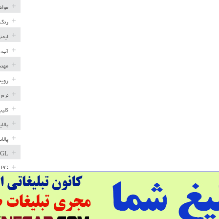
مواد
رنگ 
ایمن
آب، 
مهند
رویه
نرم 
کلیپ
پالا
پالا
GL
LPG
خط ل
مخاز
پترو