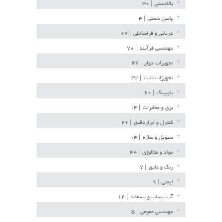
بالادستی
| ۳۰
پایین دستی
| ۳
دریایی و فراساحلی
| ۶۷
مهندسی فرآیند
| ۷۰
تجهیزات دوار
| ۴۴
تجهیزات ثابت
| ۳۲
پایپینگ
| ۶۰
برق و مخابرات
| ۱۴
کنترل و ابزاردقیق
| ۲۶
سیویل و سازه
| ۱۳
مواد و متالوژی
| ۴۴
رنگ و عایق
| ۷
ایمنی
| ۹
آب، پساب و پسماند
| ۱۲
مهندسی عمومی
| ۵