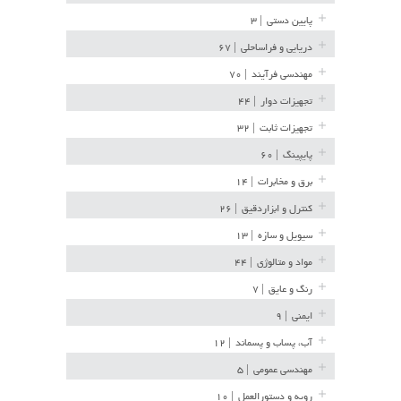
پایین دستی
| ۳
دریایی و فراساحلی
| ۶۷
مهندسی فرآیند
| ۷۰
تجهیزات دوار
| ۴۴
تجهیزات ثابت
| ۳۲
پایپینگ
| ۶۰
برق و مخابرات
| ۱۴
کنترل و ابزاردقیق
| ۲۶
سیویل و سازه
| ۱۳
مواد و متالوژی
| ۴۴
رنگ و عایق
| ۷
ایمنی
| ۹
آب، پساب و پسماند
| ۱۲
مهندسی عمومی
| ۵
رویه و دستورالعمل
| ۱۰