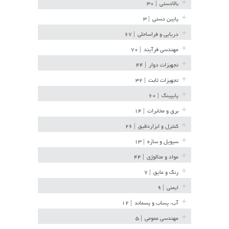
بالادستی
| ۳۰
پایین دستی
| ۳
دریایی و فراساحلی
| ۶۷
مهندسی فرآیند
| ۷۰
تجهیزات دوار
| ۴۴
تجهیزات ثابت
| ۳۲
پایپینگ
| ۶۰
برق و مخابرات
| ۱۴
کنترل و ابزاردقیق
| ۲۶
سیویل و سازه
| ۱۳
مواد و متالوژی
| ۴۴
رنگ و عایق
| ۷
ایمنی
| ۹
آب، پساب و پسماند
| ۱۲
مهندسی عمومی
| ۵