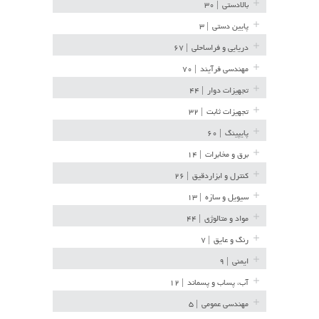
بالادستی
| ۳۰
پایین دستی
| ۳
دریایی و فراساحلی
| ۶۷
مهندسی فرآیند
| ۷۰
تجهیزات دوار
| ۴۴
تجهیزات ثابت
| ۳۲
پایپینگ
| ۶۰
برق و مخابرات
| ۱۴
کنترل و ابزاردقیق
| ۲۶
سیویل و سازه
| ۱۳
مواد و متالوژی
| ۴۴
رنگ و عایق
| ۷
ایمنی
| ۹
آب، پساب و پسماند
| ۱۲
مهندسی عمومی
| ۵