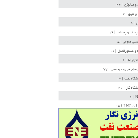
 و متالوژی
| ۴۴
و عایق
| ۷
ی
| ۹
پساب و پسماند
| ۱۲
سی عمومی
| ۵
 و دستورالعمل
| ۱۰
افزارها
| ۶
‌های فنی و مهندسی
| ۷۷
یشگاه نفت
| ۱۷
یشگاه گاز
| ۴۶
| ۶
N
| ۱۳
LNG & 
وله
| ۳۶
ن ذخیره
| ۱۵
شیمی
| ۱۴