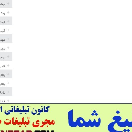
مواد
رنگ 
ایمن
آب، 
مهند
رویه
نرم 
کلیپ
پالا
پالا
GL
LPG
خط ل
مخاز
پترو