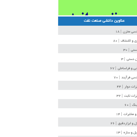
عناوین دانشی صنعت نفت
دسی مخزن
| ۱۸
ی و اکتشاف
| ۸۰
دستی
| ۳۰
ن دستی
| ۳
یی و فراساحلی
| ۶۷
سی فرآیند
| ۷۰
زات دوار
| ۴۴
زات ثابت
| ۳۲
ینگ
| ۶۰
و مخابرات
| ۱۴
ل و ابزاردقیق
| ۲۶
ل و سازه
| ۱۳