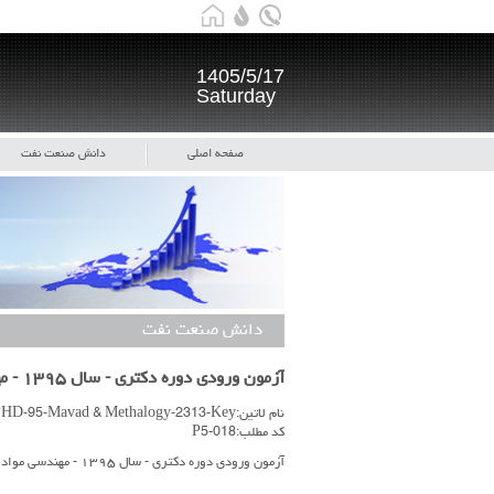
1405/5/17
Saturday
صفحه اصلی
دانش صنعت نفت
دانش صنعت نفت
آزمون ورودی دوره دکتری - سال ۱۳۹۵ - مهندسی مواد و متالورژی- کد ۲۳۱۳ - کلید اولیه آزمون
نام لاتین:PHD-95-Mavad & Methalogy-2313-Key
کد مطلب:P5-018
آزمون ورودی دوره دکتری - سال ۱۳۹۵ - مهندسی مواد و متالورژی- کد ۲۳۱۳ - کلید اولیه آزمون