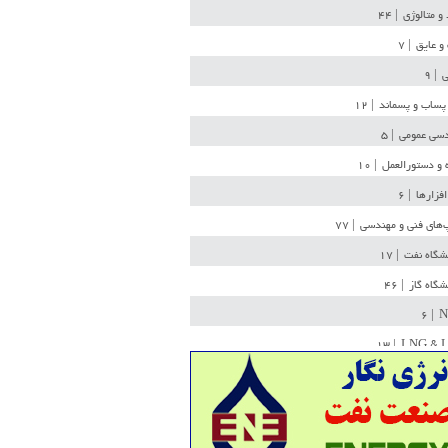
 و متالوژی
| ۴۴
و عایق
| ۷
ی
| ۹
پساب و پسماند
| ۱۲
سی عمومی
| ۵
 و دستورالعمل
| ۱۰
افزارها
| ۶
‌های فنی و مهندسی
| ۷۷
یشگاه نفت
| ۱۷
یشگاه گاز
| ۴۶
| ۶
N
| ۱۳
LNG & 
وله
| ۳۶
ن ذخیره
| ۱۵
شیمی
| ۱۴