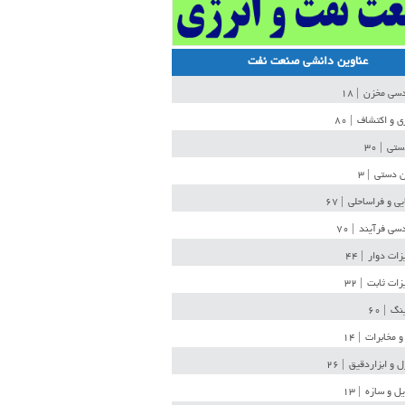
عناوین دانشی صنعت نفت
دسی مخزن
| ۱۸
ی و اکتشاف
| ۸۰
دستی
| ۳۰
ن دستی
| ۳
یی و فراساحلی
| ۶۷
سی فرآیند
| ۷۰
زات دوار
| ۴۴
زات ثابت
| ۳۲
ینگ
| ۶۰
و مخابرات
| ۱۴
ل و ابزاردقیق
| ۲۶
ل و سازه
| ۱۳