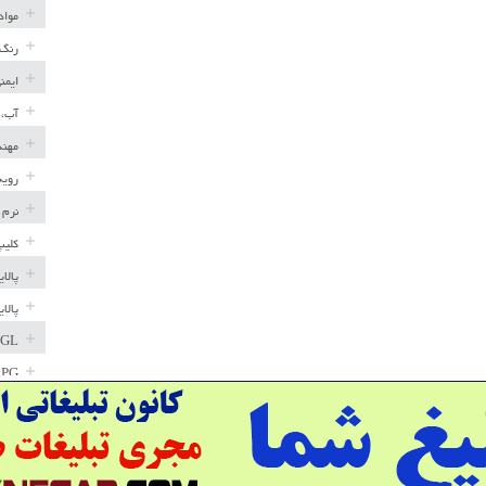
مواد
رنگ 
ایمن
آب، 
مهند
رویه
نرم 
کلیپ
پالا
پالا
GL
LPG
خط ل
مخاز
پترو