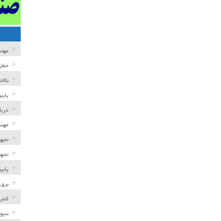
مهن
حفار
بالا
پایی
دریا
مهند
تجهی
تجهی
پایپ
برق 
کنتر
سیوی