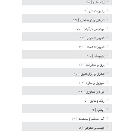
بالادستی
| ۳۰
پایین دستی
| ۳
دریایی و فراساحلی
| ۶۷
مهندسی فرآیند
| ۷۰
تجهیزات دوار
| ۴۴
تجهیزات ثابت
| ۳۲
پایپینگ
| ۶۰
برق و مخابرات
| ۱۴
کنترل و ابزاردقیق
| ۲۶
سیویل و سازه
| ۱۳
مواد و متالوژی
| ۴۴
رنگ و عایق
| ۷
ایمنی
| ۹
آب، پساب و پسماند
| ۱۲
مهندسی عمومی
| ۵