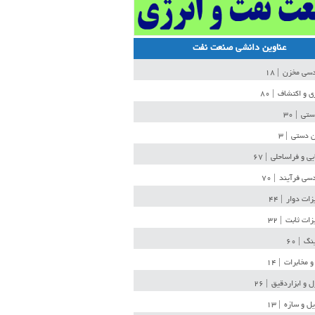
عناوین دانشی صنعت نفت
دسی مخزن
| ۱۸
ی و اکتشاف
| ۸۰
دستی
| ۳۰
ن دستی
| ۳
یی و فراساحلی
| ۶۷
سی فرآیند
| ۷۰
زات دوار
| ۴۴
زات ثابت
| ۳۲
ینگ
| ۶۰
و مخابرات
| ۱۴
ل و ابزاردقیق
| ۲۶
ل و سازه
| ۱۳