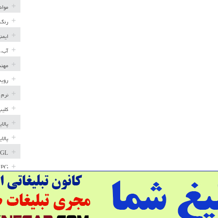
مواد
رنگ 
ایمن
آب، 
مهند
رویه
نرم 
کلیپ
پالا
پالا
GL
LPG
خط ل
مخاز
پترو