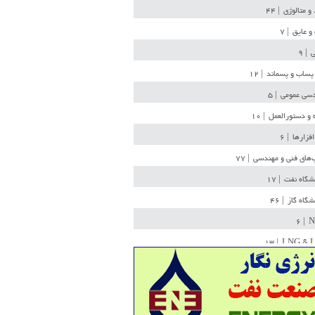
 و متالوژی
| ۴۴
و عایق
| ۷
ی
| ۹
پساب و پسماند
| ۱۲
سی عمومی
| ۵
 و دستورالعمل
| ۱۰
افزارها
| ۶
‌های فنی و مهندسی
| ۷۷
یشگاه نفت
| ۱۷
یشگاه گاز
| ۴۶
| ۶
N
| ۱۳
LNG & 
وله
| ۳۶
ن ذخیره
| ۱۵
شیمی
| ۱۴