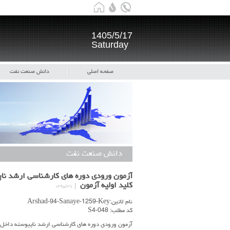
1405/5/17
Saturday
صفحه اصلی
دانش صنعت نفت
دانش صنعت نفت
کلید اولیه آزمون
۱۳۹۵/۲/۸
نام لاتین:Arshad-94-Sanaye-1259-Key
کد مطلب: S4-048
آزمون ورودی دوره های کارشناسی ارشد ناپیوسته داخل- سال 1394 - مجموعه مهندسی صنایع- کد 1259 - کلید 