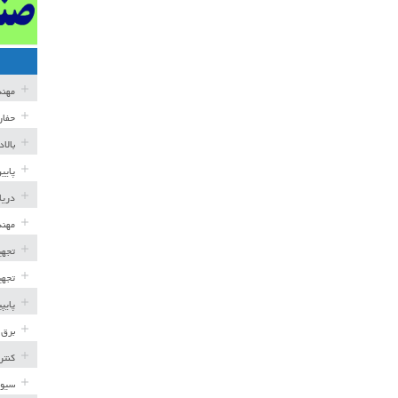
مهن
حفار
بالا
پایی
دریا
مهند
تجهی
تجهی
پایپ
برق 
کنتر
سیوی