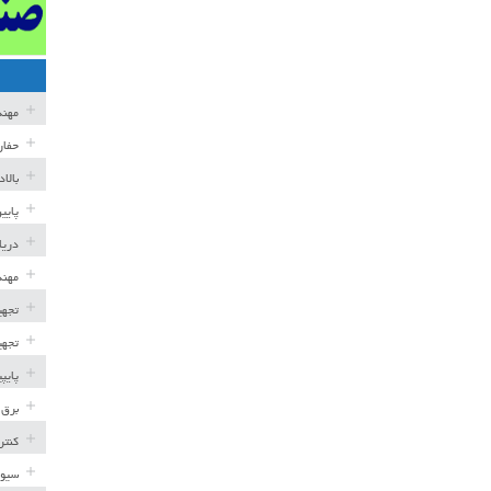
مهن
حفار
بالا
پایی
دریا
مهند
تجهی
تجهی
پایپ
برق 
کنتر
سیوی