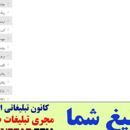
مواد
رنگ 
ایمن
آب، 
مهند
رویه
نرم 
کلیپ
پالا
پالا
GL
LPG
خط ل
مخاز
پترو