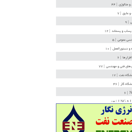
 و متالوژی
| ۴۴
و عایق
| ۷
ی
| ۹
پساب و پسماند
| ۱۲
سی عمومی
| ۵
 و دستورالعمل
| ۱۰
افزارها
| ۶
‌های فنی و مهندسی
| ۷۷
یشگاه نفت
| ۱۷
یشگاه گاز
| ۴۶
| ۶
N
| ۱۳
LNG & 
وله
| ۳۶
ن ذخیره
| ۱۵
شیمی
| ۱۴