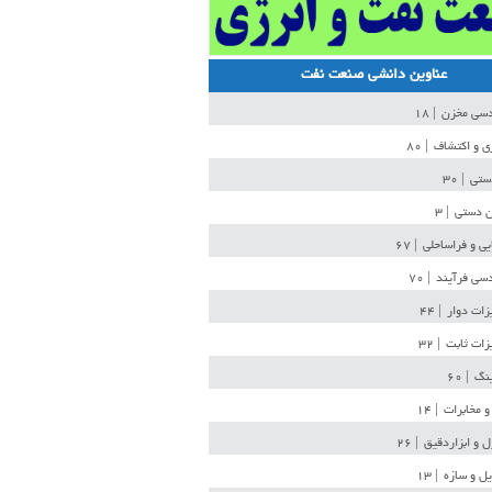
عناوین دانشی صنعت نفت
دسی مخزن
| ۱۸
ی و اکتشاف
| ۸۰
دستی
| ۳۰
ن دستی
| ۳
یی و فراساحلی
| ۶۷
سی فرآیند
| ۷۰
زات دوار
| ۴۴
زات ثابت
| ۳۲
ینگ
| ۶۰
و مخابرات
| ۱۴
ل و ابزاردقیق
| ۲۶
ل و سازه
| ۱۳