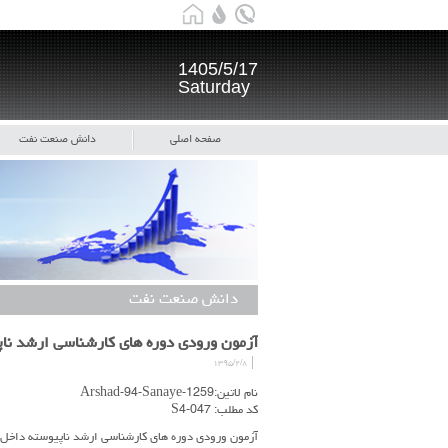
1405/5/17
Saturday
صفحه اصلی
دانش صنعت نفت
دانش صنعت نفت
آزمون ورودی دوره های کارشناسی ارشد ناپیوسته داخل- سال 1394 - م
۱۳۹۵/۲/۸
نام لاتین:Arshad-94-Sanaye-1259
کد مطلب: S4-047
آزمون ورودی دوره های کارشناسی ارشد ناپیوسته داخل- سال 1394 - مجموعه مهندسی صنایع