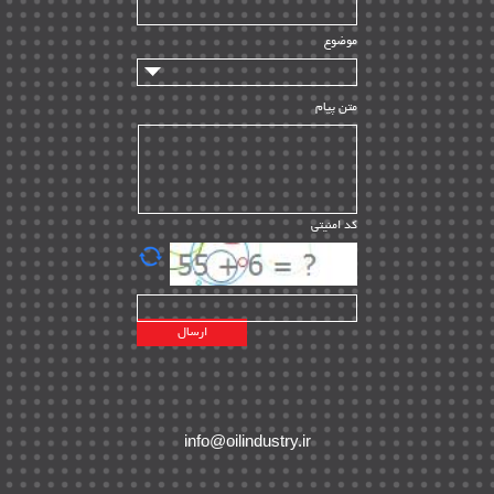
تامین مالی و سرمایه گذاری
| ۳۲
موضوع
ماشین آلات
| ۱۲
مدیریت پروژه
| ۹۱
متن پیام
مدیریت دانش
| ۹
مدیریت سازمانی و عمومی
| ۲
تأمین کالا
| ۱۳
کد امنیتی
| ۲۰
EPC
پیمانکاران بین المللی
| ۸
اطلاعات انرژی کشورها
| ۱۴
پروژه های خارجی
| ۱۵
نقشه های نفت و گاز خارجی
| ۱۰
شرکت های نفتی
| ۱۴
پلانت های فعال
| ۴۰
info@oilindustry.ir
طرح ها و پروژه ها
| ۳۵