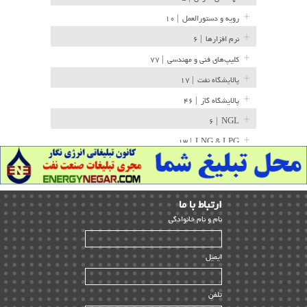
رویه و دستورالعمل
| ۱۰
نرم افزارها
| ۶
کلیپ‌های فنی و مهندسی
| ۷۷
پالایشگاه نفت
| ۱۷
پالایشگاه گاز
| ۴۶
| ۶
NGL
| ۱۳
LNG & LPG
خط لوله
| ۳۶
مخازن ذخیره
| ۱۵
ارﺗﺒﺎط ﺑﺎ ما
پتروشیمی
| ۱۴
ﻧﺎم و ﻧﺎم ﺧﺎﻧﻮادﮔﻰ
بازرسی و QC
| ۱۵
| ۳۹
HSE
ایمیل
ساخت و نصب
| ۱۲
راه اندازی
| ۹
تلفن
سازندگان و تامین کنندگان
| ۱۰