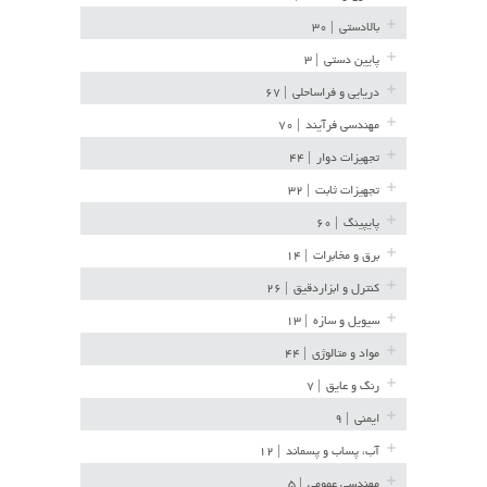
بالادستی
| ۳۰
پایین دستی
| ۳
دریایی و فراساحلی
| ۶۷
مهندسی فرآیند
| ۷۰
تجهیزات دوار
| ۴۴
تجهیزات ثابت
| ۳۲
پایپینگ
| ۶۰
برق و مخابرات
| ۱۴
کنترل و ابزاردقیق
| ۲۶
سیویل و سازه
| ۱۳
مواد و متالوژی
| ۴۴
رنگ و عایق
| ۷
ایمنی
| ۹
آب، پساب و پسماند
| ۱۲
مهندسی عمومی
| ۵