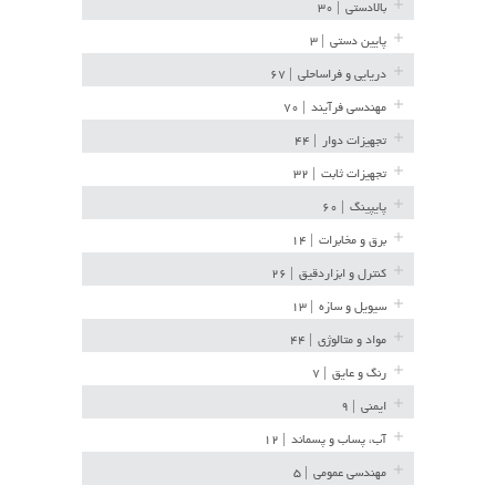
بالادستی
| ۳۰
پایین دستی
| ۳
دریایی و فراساحلی
| ۶۷
مهندسی فرآیند
| ۷۰
تجهیزات دوار
| ۴۴
تجهیزات ثابت
| ۳۲
پایپینگ
| ۶۰
برق و مخابرات
| ۱۴
کنترل و ابزاردقیق
| ۲۶
سیویل و سازه
| ۱۳
مواد و متالوژی
| ۴۴
رنگ و عایق
| ۷
ایمنی
| ۹
آب، پساب و پسماند
| ۱۲
مهندسی عمومی
| ۵